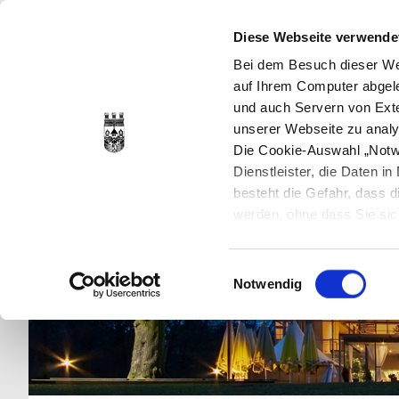
Diese Webseite verwende
Bei dem Besuch dieser Web
auf Ihrem Computer abgele
und auch Servern von Exte
unserer Webseite zu analy
Die Cookie-Auswahl „Notwe
Dienstleister, die Daten 
besteht die Gefahr, dass
werden, ohne dass Sie sic
Cookies genau gesetzt wer
Sie dies verhindern können
Einwilligungsauswahl
Datenschutzerklärung
en
Notwendig
jederzeit mit Wirkung für 