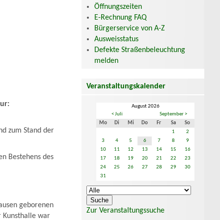
Öffnungszeiten
E-Rechnung FAQ
Bürgerservice von A-Z
Ausweisstatus
Defekte Straßenbeleuchtung
melden
Veranstaltungskalender
ur:
August 2026
< Juli
September >
Mo
Di
Mi
Do
Fr
Sa
So
und zum Stand der
1
2
3
4
5
6
7
8
9
10
11
12
13
14
15
16
en Bestehens des
17
18
19
20
21
22
23
24
25
26
27
28
29
30
31
hausen geborenen
Zur Veranstaltungssuche
r Kunsthalle war