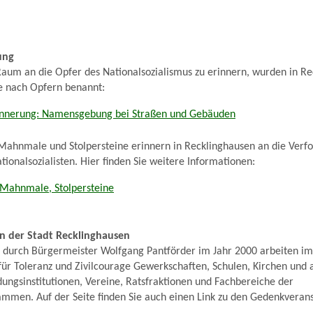
ung
Raum an die Opfer des Nationalsozialismus zu erinnern, wurden in R
e nach Opfern benannt:
rinnerung: Namensgebung bei Straßen und Gebäuden
 Mahnmale und Stolpersteine erinnern in Recklinghausen an die Verf
ionalsozialisten. Hier finden Sie weitere Informationen:
 Mahnmale, Stolpersteine
en der Stadt Recklinghausen
g durch Bürgermeister Wolfgang Pantförder im Jahr 2000 arbeiten im
für Toleranz und Zivilcourage Gewerkschaften, Schulen, Kirchen und 
ungsinstitutionen, Vereine, Ratsfraktionen und Fachbereiche der
ammen. Auf der Seite finden Sie auch einen Link zu den Gedenkveran