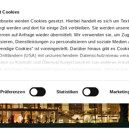
STARTSEITE
KONTAKT
STADTPLAN
PRESSE
KARRIERE
ÜBERSICH
t Cookies
seite werden Cookies gesetzt. Hierbei handelt es sich um Textd
gt werden und dort für einige Zeit verbleiben. Sie werden unse
rnen auf Anfrage wieder übermittelt. Wir verwenden sie, um Zugr
sieren, Dienstleistungen zu personalisieren und soziale Medien 
ndige Cookies“ ist voreingestellt. Darüber hinaus gibt es Cook
in Drittländern (USA) mit unzureichendem Datenschutzniveau vera
 diese zu Kontroll- und Überwachungszwecken von anderen miss
h mit einem Rechtsbehelf hiervor schützen können. Welche Art
den, wie lang sie gespeichert werden, von wem sie gesetzt wu
, können Sie unter „Details anzeigen“ erfahren oder der
tnehmen. Die von Ihnen getroffene Auswahl der gewünschten C
Präferenzen
Statistiken
Marketin
die Zukunft angepasst oder
widerrufen
werden.