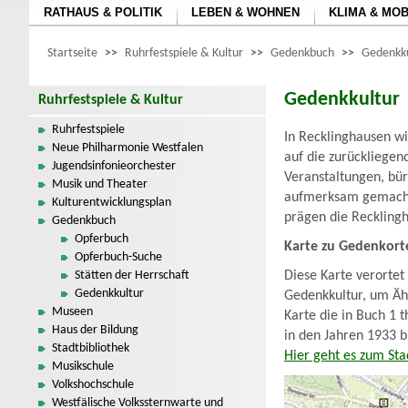
RATHAUS & POLITIK
LEBEN & WOHNEN
KLIMA & MOB
Startseite
>>
Ruhrfestspiele & Kultur
>>
Gedenkbuch
>>
Gedenkku
Gedenkkultur
Ruhrfestspiele & Kultur
Ruhrfestspiele
In Recklinghausen wi
Neue Philharmonie Westfalen
auf die zurückliegen
Jugendsinfonieorchester
Veranstaltungen, bü
Musik und Theater
aufmerksam gemacht,
Kulturentwicklungsplan
prägen die Reckling
Gedenkbuch
Opferbuch
Karte zu Gedenkort
Opferbuch-Suche
Stätten der Herrschaft
Diese Karte verortet
Gedenkkultur
Gedenkkultur, um Ähn
Museen
Karte die in Buch 1 
Haus der Bildung
in den Jahren 1933 b
Stadtbibliothek
Hier geht es zum Sta
Musikschule
Volkshochschule
Westfälische Volkssternwarte und