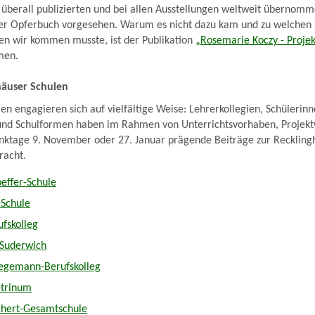
 überall publizierten und bei allen Ausstellungen weltweit übernom
er Opferbuch vorgesehen. Warum es nicht dazu kam und zu welchen
en wir kommen musste, ist der Publikation
„Rosemarie Koczy - Projek
men.
ghäuser Schulen
en engagieren sich auf vielfältige Weise: Lehrerkollegien, Schülerin
 und Schulformen haben im Rahmen von Unterrichtsvorhaben, Projek
nktage 9. November oder 27. Januar prägende Beiträge zur Reckling
racht.
effer-Schule
-Schule
fskolleg
Suderwich
egemann-Berufskolleg
trinum
hert-Gesamtschule