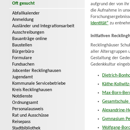
Oft gesucht
aufgrund der von ihr
die Aufnahme in uns
Abfallkalender
Forschungsergebniss
Anmeldung
Identität“
zu entneh
Ausländer und Integrationsarbeit
Ausschreibungen
Initiativen Recklin
Bauanträge online
Baustellen
Recklinghäuser Schul
Bürgerbüro
aller Altersgruppen
Formulare
Gestaltung der Gede
Fundsachen
Gedenkkultur eingeb
Jobcenter Recklinghausen
Dietrich-Bonho
Jugendamt
Kommunale Servicebetriebe
Käthe-Kollwitz
Kreis Recklinghausen
Max-Born-Beru
Notdienste
Gesamtschule 
Ordnungsamt
Personalausweis
Alexandrine-H
Rat und Ausschüsse
Gymnasium Pe
Reisepass
Wolfgang-Borc
Stadtbibliothek