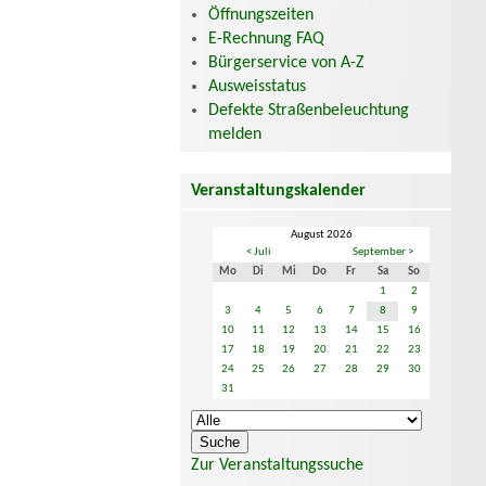
Öffnungszeiten
E-Rechnung FAQ
Bürgerservice von A-Z
Ausweisstatus
Defekte Straßenbeleuchtung
melden
Veranstaltungskalender
August 2026
< Juli
September >
Mo
Di
Mi
Do
Fr
Sa
So
1
2
3
4
5
6
7
8
9
10
11
12
13
14
15
16
17
18
19
20
21
22
23
24
25
26
27
28
29
30
31
Zur Veranstaltungssuche