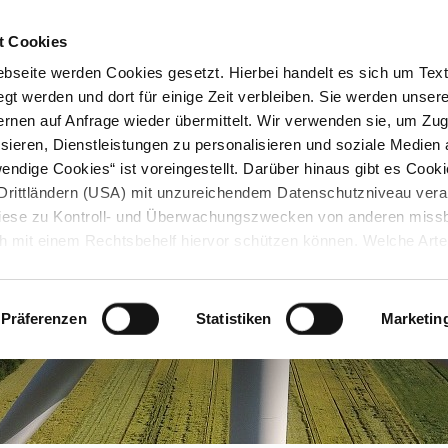
STARTSEITE
KONTAKT
STADTPLAN
PRESSE
KARRIERE
ÜBERSICH
t Cookies
seite werden Cookies gesetzt. Hierbei handelt es sich um Textd
gt werden und dort für einige Zeit verbleiben. Sie werden unse
rnen auf Anfrage wieder übermittelt. Wir verwenden sie, um Zugr
sieren, Dienstleistungen zu personalisieren und soziale Medien 
ndige Cookies“ ist voreingestellt. Darüber hinaus gibt es Cook
in Drittländern (USA) mit unzureichendem Datenschutzniveau vera
 diese zu Kontroll- und Überwachungszwecken von anderen miss
h mit einem Rechtsbehelf hiervor schützen können. Welche Art
den, wie lang sie gespeichert werden, von wem sie gesetzt wu
, können Sie unter „Details anzeigen“ erfahren oder der
tnehmen. Die von Ihnen getroffene Auswahl der gewünschten C
Präferenzen
Statistiken
Marketin
die Zukunft angepasst oder
widerrufen
werden.