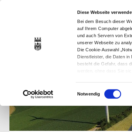
Diese Webseite verwende
Bei dem Besuch dieser Web
auf Ihrem Computer abgele
und auch Servern von Exte
unserer Webseite zu analy
Die Cookie-Auswahl „Notwe
Dienstleister, die Daten 
besteht die Gefahr, dass
werden, ohne dass Sie sic
Cookies genau gesetzt wer
Sie dies verhindern können
Einwilligungsauswahl
Datenschutzerklärung
en
Notwendig
jederzeit mit Wirkung für 