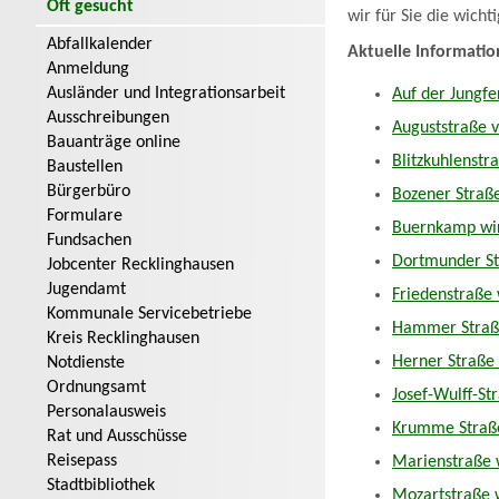
Oft gesucht
wir für Sie die wicht
Abfallkalender
Aktuelle Informatio
Anmeldung
Ausländer und Integrationsarbeit
Auf der Jungfe
Ausschreibungen
Auguststraße v
Bauanträge online
Blitzkuhlenstr
Baustellen
Bürgerbüro
Bozener Straße
Formulare
Buernkamp wir
Fundsachen
Dortmunder Str
Jobcenter Recklinghausen
Jugendamt
Friedenstraße 
Kommunale Servicebetriebe
Hammer Straße
Kreis Recklinghausen
Herner Straße 
Notdienste
Ordnungsamt
Josef-Wulff-St
Personalausweis
Krumme Straße
Rat und Ausschüsse
Reisepass
Marienstraße w
Stadtbibliothek
Mozartstraße w