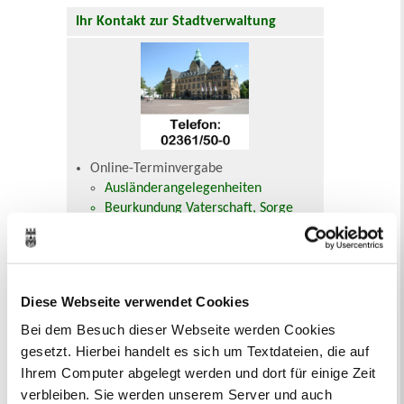
Ihr Kontakt zur Stadtverwaltung
Online-Terminvergabe
Ausländerangelegenheiten
Beurkundung Vaterschaft, Sorge
und Unterhalt
Gewerbeangelegenheiten
Urkundenservice
Online-Service (Serviceportal)
Diese Webseite verwendet Cookies
Kontaktformular
Öffnungszeiten
Bei dem Besuch dieser Webseite werden Cookies
E-Rechnung FAQ
gesetzt. Hierbei handelt es sich um Textdateien, die auf
Bürgerservice von A-Z
Ihrem Computer abgelegt werden und dort für einige Zeit
Ausweisstatus
verbleiben. Sie werden unserem Server und auch