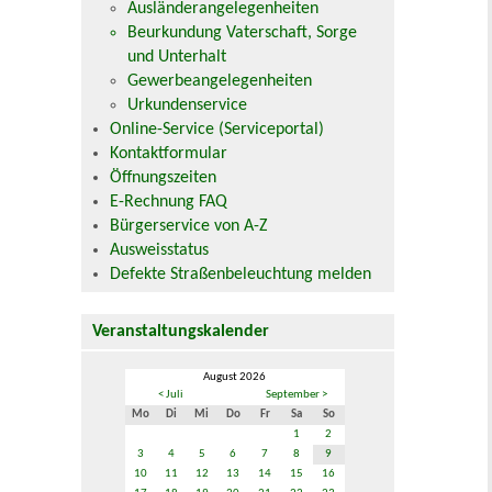
Ausländerangelegenheiten
Beurkundung Vaterschaft, Sorge
und Unterhalt
Gewerbeangelegenheiten
Urkundenservice
Online-Service (Serviceportal)
Kontaktformular
Öffnungszeiten
E-Rechnung FAQ
Bürgerservice von A-Z
Ausweisstatus
Defekte Straßenbeleuchtung melden
Veranstaltungskalender
August 2026
< Juli
September >
Mo
Di
Mi
Do
Fr
Sa
So
1
2
3
4
5
6
7
8
9
10
11
12
13
14
15
16