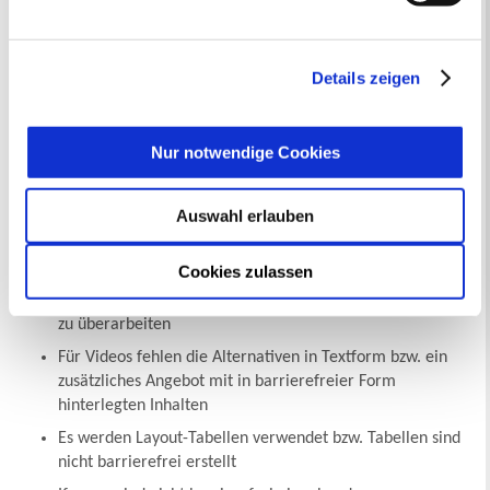
Datenschutzerklärung
entnehmen. Die von Ihnen
und organisatorischen Möglichkeiten schrittweise angepasst:
getroffene Auswahl der gewünschten Cookies kann
Bilder haben teilweise keinen oder keinen passenden
jederzeit mit Wirkung für die Zukunft angepasst oder
Details zeigen
Alternativtext
widerrufen
werden.
In PDF-Dateien fehlt fast durchgehend die notwendige
Auszeichnung mit Tags
Nur notwendige Cookies
Hinweise auf neu sich öffnende Fenster oder
Anwendungen sind nicht durchgehend vorhanden
Auswahl erlauben
Überschriftenstruktur wird nicht immer eingehalten
Nutzung leichter Sprache wird angestrebt
Cookies zulassen
Bedienung per Tastatur, insbesondere Tab-Reihenfolge ist
zu überarbeiten
Für Videos fehlen die Alternativen in Textform bzw. ein
zusätzliches Angebot mit in barrierefreier Form
hinterlegten Inhalten
Es werden Layout-Tabellen verwendet bzw. Tabellen sind
nicht barrierefrei erstellt