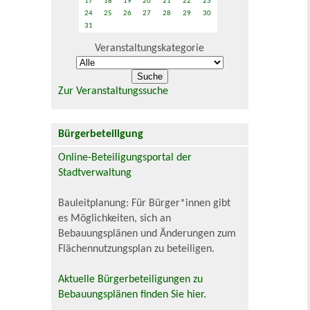
17
18
19
20
21
22
23
24
25
26
27
28
29
30
31
Veranstaltungskategorie
Zur Veranstaltungssuche
Bürgerbeteiligung
Online-Beteiligungsportal der
Stadtverwaltung
Bauleitplanung: Für Bürger*innen gibt
es Möglichkeiten, sich an
Bebauungsplänen und Änderungen zum
Flächennutzungsplan zu beteiligen.
Aktuelle Bürgerbeteiligungen zu
Bebauungsplänen finden Sie hier.