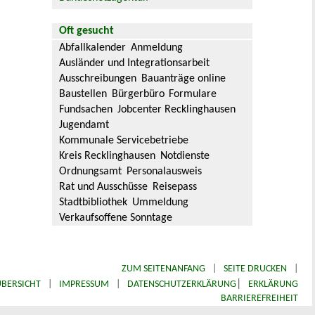
Oft gesucht
Abfallkalender
Anmeldung
Ausländer und Integrationsarbeit
Ausschreibungen
Bauanträge online
Baustellen
Bürgerbüro
Formulare
Fundsachen
Jobcenter Recklinghausen
Jugendamt
Kommunale Servicebetriebe
Kreis Recklinghausen
Notdienste
Ordnungsamt
Personalausweis
Rat und Ausschüsse
Reisepass
Stadtbibliothek
Ummeldung
Verkaufsoffene Sonntage
ZUM SEITENANFANG
|
SEITE DRUCKEN
|
|
BERSICHT
|
IMPRESSUM
|
DATENSCHUTZERKLÄRUNG
ERKLÄRUNG
BARRIEREFREIHEIT