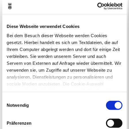
Bürgerbeteiligung
Online-Beteiligungsportal der
Stadtverwaltung
Diese Webseite verwendet Cookies
Bei dem Besuch dieser Webseite werden Cookies
Bauleitplanung: Für Bürger*innen gibt
gesetzt. Hierbei handelt es sich um Textdateien, die auf
es Möglichkeiten, sich an
Ihrem Computer abgelegt werden und dort für einige Zeit
Bebauungsplänen und Änderungen zum
verbleiben. Sie werden unserem Server und auch
Flächennutzungsplan zu beteiligen.
Servern von Externen auf Anfrage wieder übermittelt. Wir
Aktuelle Bürgerbeteiligungen zu
verwenden sie, um Zugriffe auf unserer Webseite zu
Bebauungsplänen finden Sie hier.
analysieren, Dienstleistungen zu personalisieren und
soziale Medien anzubieten. Die Cookie-Auswahl
Aktuelle Bürgerbeteiligungen zu
„Notwendige Cookies“ ist voreingestellt. Darüber hinaus
Flächennutzungsplan-Änderungen finden
gibt es Cookies und Dienstleister, die Daten in
Einwilligungsauswahl
Sie hier.
Drittländern (USA) mit unzureichendem
Notwendig
Datenschutzniveau verarbeiten. Es besteht die Gefahr,
Lebenslagen
dass diese zu Kontroll- und Überwachungszwecken von
Präferenzen
anderen missbraucht werden, ohne dass Sie sich mit
Neu in Recklinghausen
Heiraten