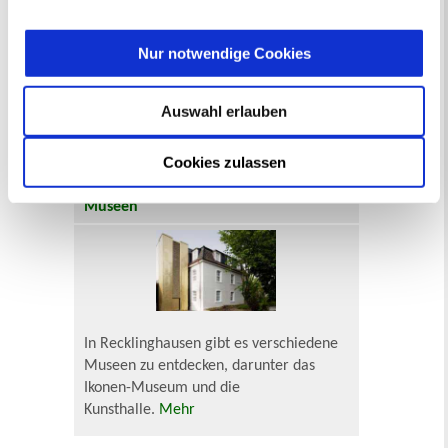
widerrufen
werden.
17
18
19
20
21
22
23
24
25
26
27
28
29
30
Nur notwendige Cookies
31
Veranstaltungskategorie
Auswahl erlauben
Zur Veranstaltungssuche
Cookies zulassen
Museen
In Recklinghausen gibt es verschiedene
Museen zu entdecken, darunter das
Ikonen-Museum und die
Kunsthalle.
Mehr