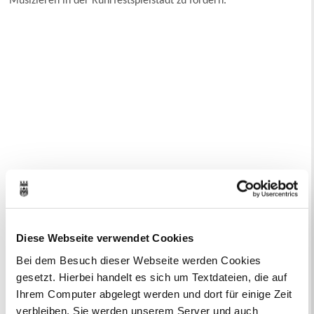
Musizieren in der Ruhrfestspielstadt zu fördern.
Ihr Kontakt zur Stadtverwaltung
Diese Webseite verwendet Cookies
Bei dem Besuch dieser Webseite werden Cookies
gesetzt. Hierbei handelt es sich um Textdateien, die auf
Ihrem Computer abgelegt werden und dort für einige Zeit
verbleiben. Sie werden unserem Server und auch
Online-Terminvergabe