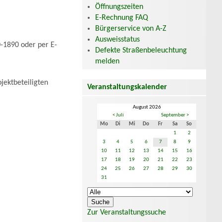
Öffnungszeiten
E-Rechnung FAQ
Bürgerservice von A-Z
Ausweisstatus
0-1890 oder per E-
Defekte Straßenbeleuchtung
melden
jektbeteiligten
Veranstaltungskalender
August 2026
< Juli
September >
Mo
Di
Mi
Do
Fr
Sa
So
1
2
3
4
5
6
7
8
9
10
11
12
13
14
15
16
17
18
19
20
21
22
23
24
25
26
27
28
29
30
31
Zur Veranstaltungssuche