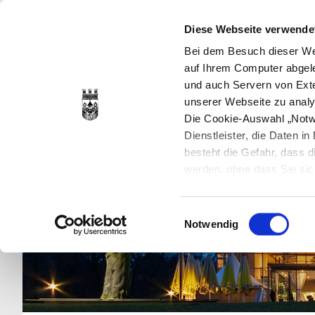
Diese Webseite verwende
Bei dem Besuch dieser Web
auf Ihrem Computer abgele
und auch Servern von Exte
unserer Webseite zu analy
Die Cookie-Auswahl „Notwe
Dienstleister, die Daten 
besteht die Gefahr, dass
werden, ohne dass Sie sic
Cookies genau gesetzt wer
Sie dies verhindern können
Einwilligungsauswahl
Datenschutzerklärung
en
Notwendig
jederzeit mit Wirkung für 