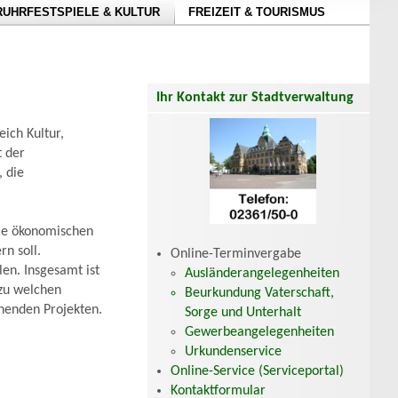
RUHRFESTSPIELE & KULTUR
FREIZEIT & TOURISMUS
Ihr Kontakt zur Stadtverwaltung
ich Kultur,
t der
 die
die ökonomischen
n soll.
Online-Terminvergabe
len. Insgesamt ist
Ausländerangelegenheiten
 zu welchen
Beurkundung Vaterschaft,
ehenden Projekten.
Sorge und Unterhalt
Gewerbeangelegenheiten
Urkundenservice
Online-Service (Serviceportal)
Kontaktformular