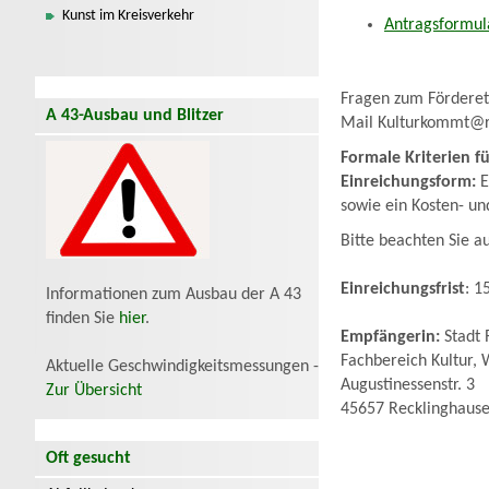
Kunst im Kreisverkehr
Antragsformul
Fragen zum Fördereta
A 43-Ausbau und Blitzer
Mail Kulturkommt@r
Formale Kriterien f
Einreichungsform:
E
sowie ein Kosten- un
Bitte beachten Sie a
Einreichungsfrist
: 1
Informationen zum Ausbau der A 43
finden Sie
hier
.
Empfängerin:
Stadt 
Fachbereich Kultur, 
Aktuelle Geschwindigkeitsmessungen -
Augustinessenstr. 3
Zur Übersicht
45657 Recklinghaus
Oft gesucht