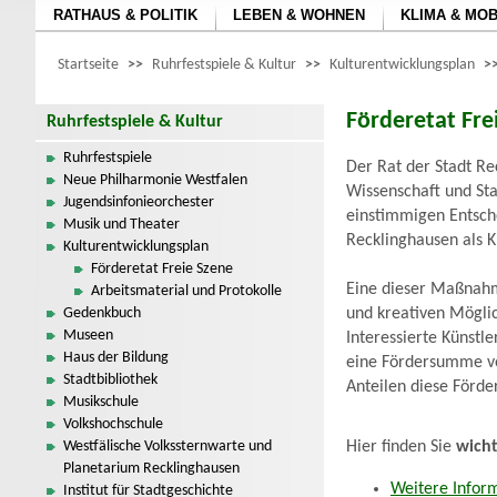
RATHAUS & POLITIK
LEBEN & WOHNEN
KLIMA & MOB
Startseite
>>
Ruhrfestspiele & Kultur
>>
Kulturentwicklungsplan
>
Förderetat Fre
Ruhrfestspiele & Kultur
Ruhrfestspiele
Der Rat der Stadt Re
Neue Philharmonie Westfalen
Wissenschaft und Sta
Jugendsinfonieorchester
einstimmigen Entsch
Musik und Theater
Recklinghausen als Ku
Kulturentwicklungsplan
Förderetat Freie Szene
Eine dieser Maßnah
Arbeitsmaterial und Protokolle
Gedenkbuch
und kreativen Möglic
Museen
Interessierte Künstl
Haus der Bildung
eine Fördersumme von
Stadtbibliothek
Anteilen diese Förde
Musikschule
Volkshochschule
Westfälische Volkssternwarte und
Hier finden Sie
wicht
Planetarium Recklinghausen
Weitere Infor
Institut für Stadtgeschichte