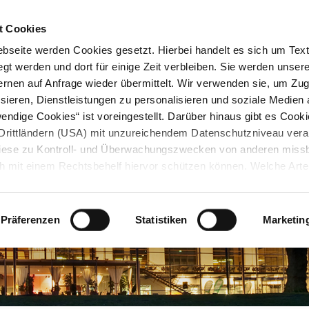
STARTSEITE
KONTAKT
STADTPLAN
PRESSE
KARRIERE
ÜBERSICH
t Cookies
seite werden Cookies gesetzt. Hierbei handelt es sich um Textd
gt werden und dort für einige Zeit verbleiben. Sie werden unse
rnen auf Anfrage wieder übermittelt. Wir verwenden sie, um Zugr
sieren, Dienstleistungen zu personalisieren und soziale Medien 
ndige Cookies“ ist voreingestellt. Darüber hinaus gibt es Cook
in Drittländern (USA) mit unzureichendem Datenschutzniveau vera
 diese zu Kontroll- und Überwachungszwecken von anderen miss
h mit einem Rechtsbehelf hiervor schützen können. Welche Art
den, wie lang sie gespeichert werden, von wem sie gesetzt wu
, können Sie unter „Details anzeigen“ erfahren oder der
tnehmen. Die von Ihnen getroffene Auswahl der gewünschten C
Präferenzen
Statistiken
Marketin
die Zukunft angepasst oder
widerrufen
werden.