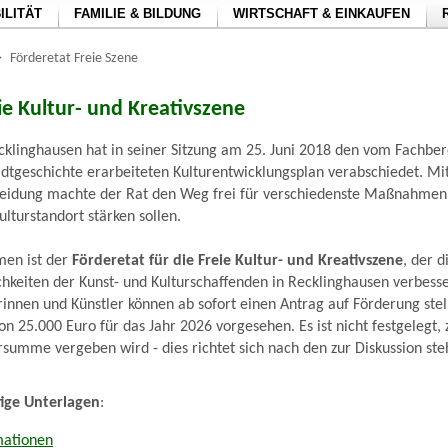
ILITÄT
FAMILIE & BILDUNG
WIRTSCHAFT & EINKAUFEN
>
Förderetat Freie Szene
ie Kultur- und Kreativszene
cklinghausen hat in seiner Sitzung am 25. Juni 2018 den vom Fachbere
dtgeschichte erarbeiteten Kulturentwicklungsplan verabschiedet. Mi
eidung machte der Rat den Weg frei für verschiedenste Maßnahmen,
lturstandort stärken sollen.
men ist der
Förderetat für die Freie Kultur- und Kreativszene
, der 
hkeiten der Kunst- und Kulturschaffenden in Recklinghausen verbesser
erinnen und Künstler können ab sofort einen Antrag auf Förderung stel
 25.000 Euro für das Jahr 2026 vorgesehen. Es ist nicht festgelegt,
rsumme vergeben wird - dies richtet sich nach den zur Diskussion st
ige Unterlagen
:
mationen