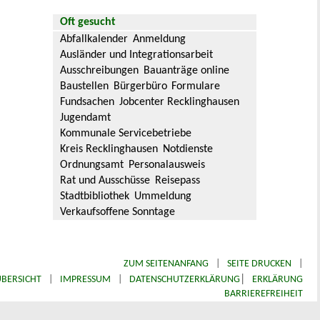
Oft gesucht
Abfallkalender
Anmeldung
Ausländer und Integrationsarbeit
Ausschreibungen
Bauanträge online
Baustellen
Bürgerbüro
Formulare
Fundsachen
Jobcenter Recklinghausen
Jugendamt
Kommunale Servicebetriebe
Kreis Recklinghausen
Notdienste
Ordnungsamt
Personalausweis
Rat und Ausschüsse
Reisepass
Stadtbibliothek
Ummeldung
Verkaufsoffene Sonntage
ZUM SEITENANFANG
|
SEITE DRUCKEN
|
|
BERSICHT
|
IMPRESSUM
|
DATENSCHUTZERKLÄRUNG
ERKLÄRUNG
BARRIEREFREIHEIT