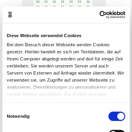
10
11
12
13
14
15
16
17
18
19
20
21
22
23
24
25
26
27
28
29
30
31
Veranstaltungskategorie
Diese Webseite verwendet Cookies
Bei dem Besuch dieser Webseite werden Cookies
Zur Veranstaltungssuche
gesetzt. Hierbei handelt es sich um Textdateien, die auf
Ihrem Computer abgelegt werden und dort für einige Zeit
Museen
verbleiben. Sie werden unserem Server und auch
Servern von Externen auf Anfrage wieder übermittelt. Wir
verwenden sie, um Zugriffe auf unserer Webseite zu
analysieren, Dienstleistungen zu personalisieren und
soziale Medien anzubieten. Die Cookie-Auswahl
„Notwendige Cookies“ ist voreingestellt. Darüber hinaus
In Recklinghausen gibt es verschiedene
gibt es Cookies und Dienstleister, die Daten in
Einwilligungsauswahl
Museen zu entdecken, darunter das
Drittländern (USA) mit unzureichendem
Notwendig
Ikonen-Museum und die
Datenschutzniveau verarbeiten. Es besteht die Gefahr,
Kunsthalle.
Mehr
dass diese zu Kontroll- und Überwachungszwecken von