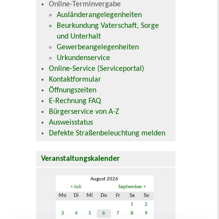
Online-Terminvergabe
Ausländerangelegenheiten
Beurkundung Vaterschaft, Sorge
und Unterhalt
Gewerbeangelegenheiten
Urkundenservice
Online-Service (Serviceportal)
Kontaktformular
Öffnungszeiten
E-Rechnung FAQ
Bürgerservice von A-Z
Ausweisstatus
Defekte Straßenbeleuchtung melden
Veranstaltungskalender
August 2026
< Juli
September >
Mo
Di
Mi
Do
Fr
Sa
So
1
2
3
4
5
6
7
8
9