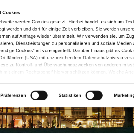
STARTSEITE
KONTAKT
STADTPLAN
PRESSE
KARRIERE
ÜBERSICH
t Cookies
seite werden Cookies gesetzt. Hierbei handelt es sich um Textd
gt werden und dort für einige Zeit verbleiben. Sie werden unse
rnen auf Anfrage wieder übermittelt. Wir verwenden sie, um Zugr
sieren, Dienstleistungen zu personalisieren und soziale Medien 
ndige Cookies“ ist voreingestellt. Darüber hinaus gibt es Cook
in Drittländern (USA) mit unzureichendem Datenschutzniveau vera
 diese zu Kontroll- und Überwachungszwecken von anderen miss
h mit einem Rechtsbehelf hiervor schützen können. Welche Art
den, wie lang sie gespeichert werden, von wem sie gesetzt wu
, können Sie unter „Details anzeigen“ erfahren oder der
tnehmen. Die von Ihnen getroffene Auswahl der gewünschten C
Präferenzen
Statistiken
Marketin
die Zukunft angepasst oder
widerrufen
werden.