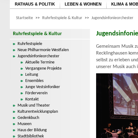
RATHAUS & POLITIK
LEBEN & WOHNEN
KLIMA & MOB
Startseite
>>
Ruhrfestspiele & Kultur
>>
Jugendsinfonieorchester
Jugendsinfoni
Ruhrfestspiele & Kultur
Ruhrfestspiele
Gemeinsam Musik zu 
Neue Philharmonie Westfalen
Recklinghausen komm
Jugendsinfonieorchester
selbst zu erleben un
Aktuelle Termine
unserer Musik auch i
Vergangene Projekte
Leitung
Ensembles
Junge Vestsinfoniker
Förderverein
Kontakt
Musik und Theater
Kulturentwicklungsplan
Gedenkbuch
Museen
Haus der Bildung
Stadtbibliothek