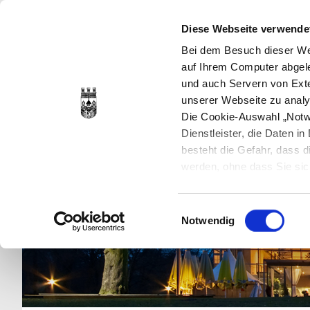
Diese Webseite verwende
Bei dem Besuch dieser Web
auf Ihrem Computer abgele
und auch Servern von Exte
unserer Webseite zu analy
Die Cookie-Auswahl „Notwe
Dienstleister, die Daten 
besteht die Gefahr, dass
werden, ohne dass Sie sic
Cookies genau gesetzt wer
Sie dies verhindern können
Einwilligungsauswahl
Datenschutzerklärung
en
Notwendig
jederzeit mit Wirkung für 