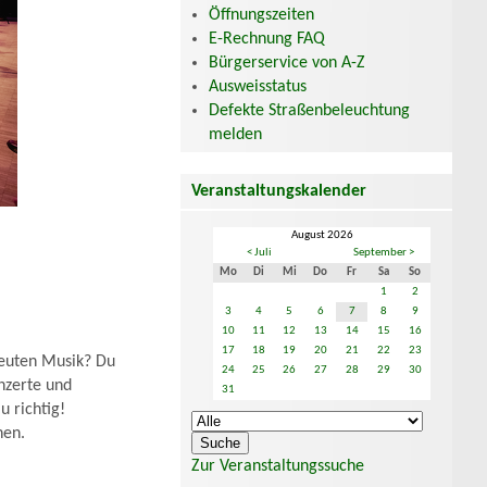
Öffnungszeiten
E-Rechnung FAQ
Bürgerservice von A-Z
Ausweisstatus
Defekte Straßenbeleuchtung
melden
Veranstaltungskalender
August 2026
< Juli
September >
Mo
Di
Mi
Do
Fr
Sa
So
1
2
3
4
5
6
7
8
9
10
11
12
13
14
15
16
17
18
19
20
21
22
23
Leuten Musik? Du
24
25
26
27
28
29
30
onzerte und
31
 richtig!
nen.
Zur Veranstaltungssuche