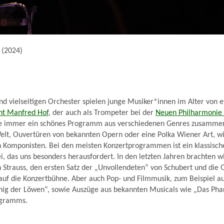
 (2024)
d vielseitigen Orchester spielen junge Musiker*innen im Alter von e
nt Manfred Hof
, der auch als Trompeter bei der
Neuen Philharmonie
erte immer ein schönes Programm aus verschiedenen Genres zusamme
elt, Ouvertüren von bekannten Opern oder eine Polka Wiener Art, wi
n Komponisten. Bei den meisten Konzertprogrammen ist ein klassisch
i, das uns besonders herausfordert. In den letzten Jahren brachten 
 Strauss, den ersten Satz der „Unvollendeten“ von Schubert und die 
 auf die Konzertbühne. Aber auch Pop- und Filmmusik, zum Beispiel a
nig der Löwen“, sowie Auszüge aus bekannten Musicals wie „Das Ph
rogramms.