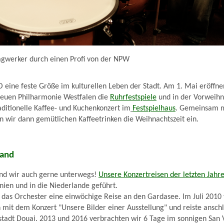
agwerker durch einen Profi von der NPW
SO eine feste Größe im kulturellen Leben der Stadt. Am 1. Mai eröffne
euen Philharmonie Westfalen die
Ruhrfestspiele
und in der Vorweihna
raditionelle Kaffee- und Kuchenkonzert im
Festspielhaus
. Gemeinsam 
n wir dann gemütlichen Kaffeetrinken die Weihnachtszeit ein.
land
ind wir auch gerne unterwegs!
Unsere Konzertreisen der letzten Jahr
nien und in die Niederlande geführt.
das Orchester eine einwöchige Reise an den Gardasee. Im Juli 2010 
 mit dem Konzert "Unsere Bilder einer Ausstellung" und reiste anschl
stadt Douai. 2013 und 2016 verbrachten wir 6 Tage im sonnigen San 