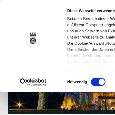
Diese Webseite verwende
Bei dem Besuch dieser Web
auf Ihrem Computer abgele
und auch Servern von Exte
unserer Webseite zu analy
Die Cookie-Auswahl „Notwe
Dienstleister, die Daten 
besteht die Gefahr, dass
werden, ohne dass Sie sic
Cookies genau gesetzt wer
Sie dies verhindern können
Einwilligungsauswahl
Datenschutzerklärung
en
Notwendig
jederzeit mit Wirkung für 