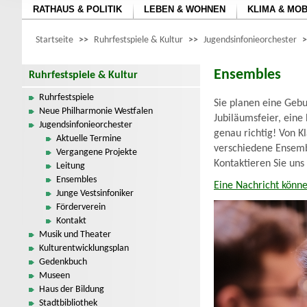
RATHAUS & POLITIK
LEBEN & WOHNEN
KLIMA & MOB
Startseite
>>
Ruhrfestspiele & Kultur
>>
Jugendsinfonieorchester
>
Ensembles
Ruhrfestspiele & Kultur
Ruhrfestspiele
Sie planen eine Gebu
Neue Philharmonie Westfalen
Jubiläumsfeier, eine
Jugendsinfonieorchester
genau richtig! Von K
Aktuelle Termine
verschiedene Ensembl
Vergangene Projekte
Kontaktieren Sie uns
Leitung
Ensembles
Eine Nachricht könne
Junge Vestsinfoniker
Förderverein
Kontakt
Musik und Theater
Kulturentwicklungsplan
Gedenkbuch
Museen
Haus der Bildung
Stadtbibliothek