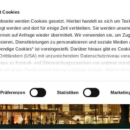
STARTSEITE
KONTAKT
STADTPLAN
PRESSE
KARRIERE
ÜBERSICH
t Cookies
seite werden Cookies gesetzt. Hierbei handelt es sich um Textd
gt werden und dort für einige Zeit verbleiben. Sie werden unse
rnen auf Anfrage wieder übermittelt. Wir verwenden sie, um Zugr
sieren, Dienstleistungen zu personalisieren und soziale Medien 
ndige Cookies“ ist voreingestellt. Darüber hinaus gibt es Cook
in Drittländern (USA) mit unzureichendem Datenschutzniveau vera
 diese zu Kontroll- und Überwachungszwecken von anderen miss
h mit einem Rechtsbehelf hiervor schützen können. Welche Art
den, wie lang sie gespeichert werden, von wem sie gesetzt wu
, können Sie unter „Details anzeigen“ erfahren oder der
tnehmen. Die von Ihnen getroffene Auswahl der gewünschten C
Präferenzen
Statistiken
Marketin
die Zukunft angepasst oder
widerrufen
werden.