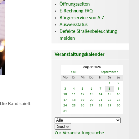
Öffnungszeiten
E-Rechnung FAQ
Bürgerservice von A-Z
Ausweisstatus
Defekte Straßenbeleuchtung
melden
Veranstaltungskalender
August 2026
< Juli
September >
Mo
Di
Mi
Do
Fr
Sa
So
1
2
3
4
5
6
7
8
9
10
11
12
13
14
15
16
17
18
19
20
21
22
23
Die Band spielt
24
25
26
27
28
29
30
31
Zur Veranstaltungssuche