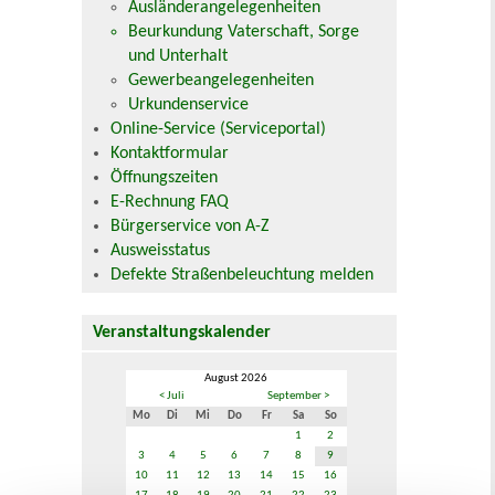
Ausländerangelegenheiten
Beurkundung Vaterschaft, Sorge
und Unterhalt
Gewerbeangelegenheiten
Urkundenservice
Online-Service (Serviceportal)
Kontaktformular
Öffnungszeiten
E-Rechnung FAQ
Bürgerservice von A-Z
Ausweisstatus
Defekte Straßenbeleuchtung melden
Veranstaltungskalender
August 2026
< Juli
September >
Mo
Di
Mi
Do
Fr
Sa
So
1
2
3
4
5
6
7
8
9
10
11
12
13
14
15
16