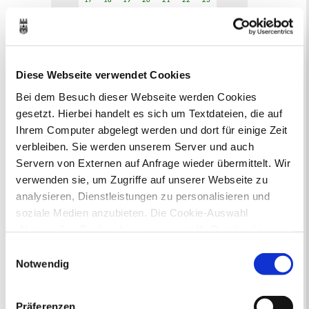
17
18
19
20
21
22
23
24
25
26
27
28
29
30
31
Veranstaltungskategorie
Diese Webseite verwendet Cookies
Zur Veranstaltungssuche
Bei dem Besuch dieser Webseite werden Cookies
gesetzt. Hierbei handelt es sich um Textdateien, die auf
Ihrem Computer abgelegt werden und dort für einige Zeit
Museen
verbleiben. Sie werden unserem Server und auch
Servern von Externen auf Anfrage wieder übermittelt. Wir
verwenden sie, um Zugriffe auf unserer Webseite zu
analysieren, Dienstleistungen zu personalisieren und
soziale Medien anzubieten. Die Cookie-Auswahl
In Recklinghausen gibt es verschiedene
„Notwendige Cookies“ ist voreingestellt. Darüber hinaus
Museen zu entdecken, darunter das
gibt es Cookies und Dienstleister, die Daten in
Einwilligungsauswahl
Ikonen-Museum und die
Drittländern (USA) mit unzureichendem
Notwendig
Kunsthalle.
Mehr
Datenschutzniveau verarbeiten. Es besteht die Gefahr,
dass diese zu Kontroll- und Überwachungszwecken von
Präferenzen