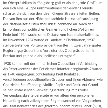
Im Oberpräsidium in Königsberg galt er als der „rote Graf“, um
den sich eine Gruppe unkonventionell denkender Freunde
scharte, die sich von den Ideen Gregor Strassers leiten ließen.
Die von ihm aus der Nähe beobachtete Herrschaftsausübung
der Nationalsozialisten stieß ihn zunehmend ab. Nach der
Ermordung von politischen Gegnern und hohen SA-Führern
Ende Juni 1934 wuchs seine Distanz zum Nationalsozialismus.
Im November 1934 wurde er Landrat in Fischhausen, 1937
stellvertretender Polizeipräsident von Berlin, zwei Jahre später
Regierungspräsident und Vertreter des Oberpräsidenten in
Breslau und galt bald als „politisch untragbar“.
1938 kam er mit der militärischen Opposition in Verbindung.
Als Reserveoffizier des Potsdamer Infanterieregiments 9 wurde
er 1940 eingezogen. Schulenburg hielt Kontakt zu
verschiedenen oppositionellen Gruppen und ihren Akteuren wie
Goerdeler, Stauffenberg, Moltke, Popitz und Beck. Auf Grund
seiner umfassenden Verwaltungserfahrung mit großer
Verwendungsbreite bereitete er vor allem den personellen
Neuanfang nach vollzogenem Regimewechsel vor. Vorgesehen
als Staatssekretär des designierten Innenministers Leber (SPD),