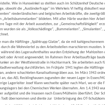
zeistelle. Wie in Hunswinkel so stellten auch im Schützenhof Deutsch
ge, obwohl die „Ausländerfrage“ im Wehrkeis VI heftig diskutiert wu
tenten“ niederländischen und belgischen Arbeitskräfte, die zweitgrö
„Arbeitsbummelanten“ bildeten. Mit aller Härte wurden hier Arbeit
re Tage mit der Arbeit aussetzten, zur „Gemeinschaftsfähigkeit“ erz
ten wurden sie als „Volksschädlinge“, „Bummelanten“, „Simulanten“, 
chnet.
 man die Häftlinge „Spähtrupp Glatze“, da sie mit kahlgeschorenem
 durch die Wohnviertel zu den Arbeitsstellen marschieren mussten. I
 während des Lageraufenthaltes wurden Entziehung der Mahlzeiten 
beit oder Arrest angewendet. Im Rahmen ihrer Arbeitsaufträge baute
nker an der Westfalenstraße in Hochlarmark. Sie arbeiteten auch fü
Stadtverwaltung durchführten. Im Frühjahr 1941 legten die Häftlinge
 an, andere schachteten Kanalisationsgräben aus. Im März 1943 ordn
ei an, das AEL Recklinghausen zugunsten der neuen Lager in Essen/M
erige Lagerleiter Josef Klann wechselte später nach Marl, wo er die 
ehungslagers bei den Chemischen Werken übernahm. Am 1.4.1943 wu
ger aufgelöst und die Insassen nach Essen/Mülheim überführt. Der S
n Todt übernommen und diente zur Unterbringung des OT-Schutzko