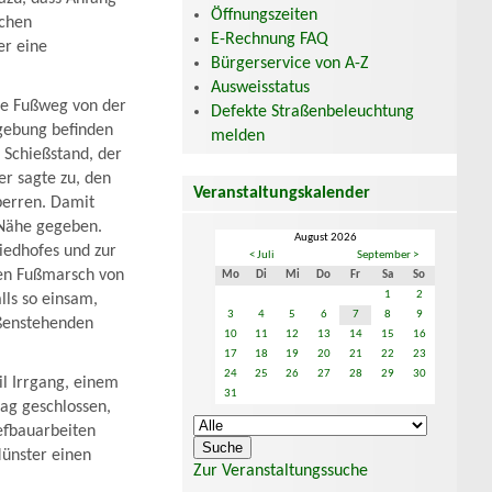
Öffnungszeiten
ichen
E-Rechnung FAQ
er eine
Bürgerservice von A-Z
Ausweisstatus
nde Fußweg von der
Defekte Straßenbeleuchtung
mgebung befinden
melden
 Schießstand, der
r sagte zu, den
Veranstaltungskalender
perren. Damit
 Nähe gegeben.
August 2026
iedhofes und zur
< Juli
September >
rzen Fußmarsch von
Mo
Di
Mi
Do
Fr
Sa
So
1
2
lls so einsam,
3
4
5
6
7
8
9
ußenstehenden
10
11
12
13
14
15
16
17
18
19
20
21
22
23
24
25
26
27
28
29
30
l Irrgang, einem
31
ag geschlossen,
iefbauarbeiten
Münster einen
Zur Veranstaltungssuche