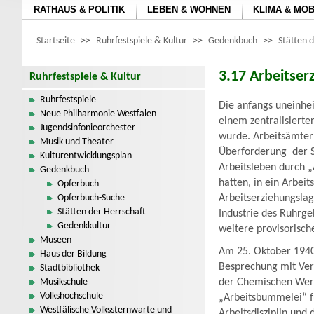
RATHAUS & POLITIK
LEBEN & WOHNEN
KLIMA & MOB
Startseite
>>
Ruhrfestspiele & Kultur
>>
Gedenkbuch
>>
Stätten 
3.17 Arbeitser
Ruhrfestspiele & Kultur
Ruhrfestspiele
Die anfangs uneinhei
Neue Philharmonie Westfalen
einem zentralisierte
Jugendsinfonieorchester
wurde. Arbeitsämter
Musik und Theater
Überforderung der S
Kulturentwicklungsplan
Arbeitsleben durch 
Gedenkbuch
hatten, in ein Arbei
Opferbuch
Opferbuch-Suche
Arbeitserziehungslag
Stätten der Herrschaft
Industrie des Ruhrge
Gedenkkultur
weitere provisorisch
Museen
Am 25. Oktober 1940
Haus der Bildung
Besprechung mit Vert
Stadtbibliothek
Musikschule
der Chemischen Werk
Volkshochschule
„Arbeitsbummelei“ f
Westfälische Volkssternwarte und
Arbeitsdisziplin und