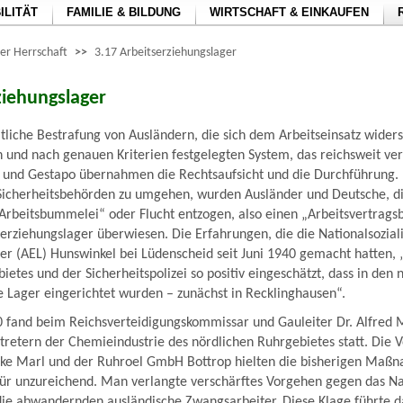
ILITÄT
FAMILIE & BILDUNG
WIRTSCHAFT & EINKAUFEN
der Herrschaft
>>
3.17 Arbeitserziehungslager
ziehungslager
tliche Bestrafung von Ausländern, die sich dem Arbeitseinsatz widers
n und nach genauen Kriterien festgelegten System, das reichsweit ver
 und Gestapo übernahmen die Rechtsaufsicht und die Durchführung.
icherheitsbehörden zu umgehen, wurden Ausländer und Deutsche, d
„Arbeitsbummelei“ oder Flucht entzogen, also einen „Arbeitsvertrag
tserziehungslager überwiesen. Die Erfahrungen, die die Nationalsozia
er (AEL) Hunswinkel bei Lüdenscheid seit Juni 1940 gemacht hatten,
bietes und der Sicherheitspolizei so positiv eingeschätzt, dass in de
e Lager eingerichtet wurden – zunächst in Recklinghausen“.
 fand beim Reichsverteidigungskommissar und Gauleiter Dr. Alfred 
retern der Chemieindustrie des nördlichen Ruhrgebietes statt. Die 
e Marl und der Ruhroel GmbH Bottrop hielten die bisherigen Maß
ür unzureichend. Man verlangte verschärftes Vorgehen gegen das Na
 die abwandernden ausländische Zwangsarbeiter. Diese Klage führte d