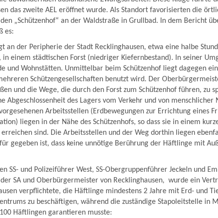
en das zweite AEL eröffnet wurde. Als Standort favorisierten die örtl
den „Schützenhof“ an der Waldstraße in Grullbad. In dem Bericht üb
ß es:
gt an der Peripherie der Stadt Recklinghausen, etwa eine halbe Stu
, in einem städtischen Forst (niedriger Kiefernbestand). In seiner U
de und Wohnstätten. Unmittelbar beim Schützenhof liegt dagegen ein
ehreren Schützengesellschaften benutzt wird. Der Oberbürgermeiste
eßen und die Wege, die durch den Forst zum Schützenhof führen, zu s
che Abgeschlossenheit des Lagers vom Verkehr und von menschlicher
vorgesehenen Arbeitsstellen (Erdbewegungen zur Errichtung eines Fr
ation) liegen in der Nähe des Schützenhofs, so dass sie in einem ku
 erreichen sind. Die Arbeitsstellen und der Weg dorthin liegen ebenfa
für gegeben ist, dass keine unnötige Berührung der Häftlinge mit A
n SS- und Polizeiführer West, SS-Obergruppenführer Jeckeln und Emi
 der SA und Oberbürgermeister von Recklinghausen, wurde ein Vertr
ausen verpflichtete, die Häftlinge mindestens 2 Jahre mit Erd- und T
entrums zu beschäftigen, während die zuständige Stapoleitstelle in 
100 Häftlingen garantieren musste: