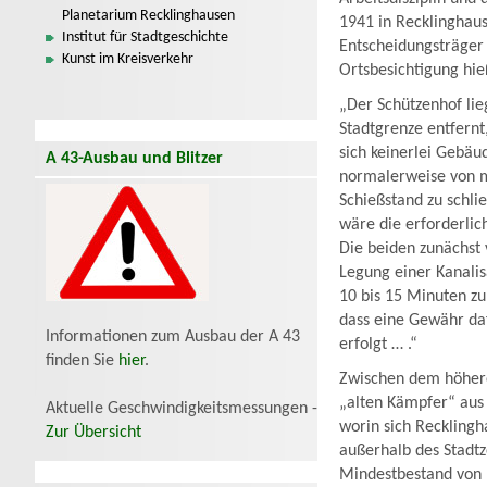
Planetarium Recklinghausen
1941 in Recklinghaus
Institut für Stadtgeschichte
Entscheidungsträger 
Kunst im Kreisverkehr
Ortsbesichtigung hie
„Der Schützenhof lie
Stadtgrenze entfernt
sich keinerlei Gebäu
A 43-Ausbau und Blitzer
normalerweise von m
Schießstand zu schli
wäre die erforderli
Die beiden zunächst 
Legung einer Kanalis
10 bis 15 Minuten zu
dass eine Gewähr da
Informationen zum Ausbau der A 43
erfolgt … .“
finden Sie
hier
.
Zwischen dem höhere
„alten Kämpfer“ aus
Aktuelle Geschwindigkeitsmessungen -
worin sich Recklingh
Zur Übersicht
außerhalb des Stadtz
Mindestbestand von 