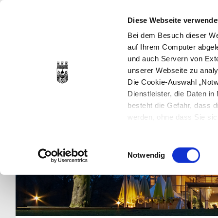
Diese Webseite verwende
Bei dem Besuch dieser Web
auf Ihrem Computer abgele
und auch Servern von Exte
unserer Webseite zu analy
Die Cookie-Auswahl „Notwe
Dienstleister, die Daten 
besteht die Gefahr, dass
werden, ohne dass Sie sic
Cookies genau gesetzt wer
Sie dies verhindern können
Einwilligungsauswahl
Datenschutzerklärung
en
Notwendig
jederzeit mit Wirkung für 