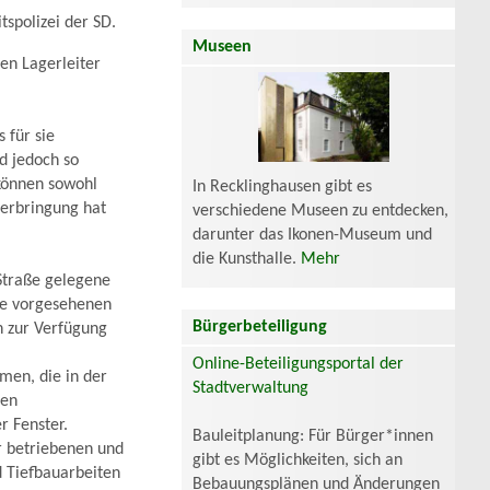
tspolizei der SD.
Museen
den Lagerleiter
 für sie
d jedoch so
 können sowohl
In Recklinghausen gibt es
terbringung hat
verschiedene Museen zu entdecken,
darunter das Ikonen-Museum und
die Kunsthalle.
Mehr
Straße gelegene
ie vorgesehenen
Bürgerbeteiligung
n zur Verfügung
Online-Beteiligungsportal der
men, die in der
Stadtverwaltung
hen
 Fenster.
Bauleitplanung: Für Bürger*innen
hr betriebenen und
gibt es Möglichkeiten, sich an
d Tiefbauarbeiten
Bebauungsplänen und Änderungen