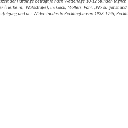
tszeit der Häftlinge beträgt je nach Wetterlage 10-12 Stunden täglich“
er (Tierheim, Waldstraße), in: Geck, Möllers, Pohl, „Wo du gehst und 
Verfolgung und des Widerstandes in Recklinghausen 1933-1945, Reckl