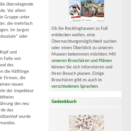
e die überwiegende
rde. Vor allem
ßte Gruppe unter
er, die mehrfach
Ob Sie Recklinghausen zu Fuß
ogen. Im Jargon
entdecken wollen, eine
„Asoziale“ oder
Übernachtungsmöglichkeit suchen
oder einen Überblick zu unseren
 Kopf und
Museen bekommen möchten: Mit
m Falle von
unseren Broschüren und Plänen
und des
können Sie sich informieren und
n die Häftlinge
Ihren Besuch planen. Einige
r Firmen, die
Broschüren gibt es auch
in
 einen neuen
verschiedenen Sprachen
.
ete der Inspekteur
ühlheim
Gedenkbuch
Führung des neu
rde das
chützenhof wurde
mmandos.