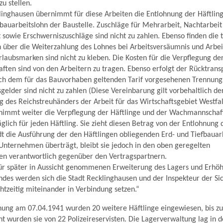
u stellen.
linghausen übernimmt für diese Arbeiten die Entlohnung der Häftli
efbauarbeitslohn der Baustelle. Zuschläge für Mehrarbeit, Nachtarbeit
 sowie Erschwerniszuschläge sind nicht zu zahlen. Ebenso finden die t
ber die Weiterzahlung des Lohnes bei Arbeitsversäumnis und Arbeit
aubsmarken sind nicht zu kleben. Die Kosten für die Verpflegung de
en sind von den Arbeitern zu tragen. Ebenso erfolgt der Rücktransp
ach dem für das Bauvorhaben geltenden Tarif vorgesehenen Trennung
elder sind nicht zu zahlen (Diese Vereinbarung gilt vorbehaltlich 
 des Reichstreuhänders der Arbeit für das Wirtschaftsgebiet Westfa
rnimmt weiter die Verpflegung der Häftlinge und der Wachmannschaf
glich für jeden Häftling. Sie zieht diesen Betrag von der Entlohnung 
dt die Ausführung der den Häftlingen obliegenden Erd- und Tiefbauar
Unternehmen überträgt, bleibt sie jedoch in den oben geregelten
en verantwortlich gegenüber den Vertragspartnern.
ür später in Aussicht genommenen Erweiterung des Lagers und Erhö
ndes werden sich die Stadt Recklinghausen und der Inspekteur der Sic
htzeitig miteinander in Verbindung setzen.“
fnung am 07.04.1941 wurden 20 weitere Häftlinge eingewiesen, bis z
 wurden sie von 22 Polizeireservisten. Die Lagerverwaltung lag in 