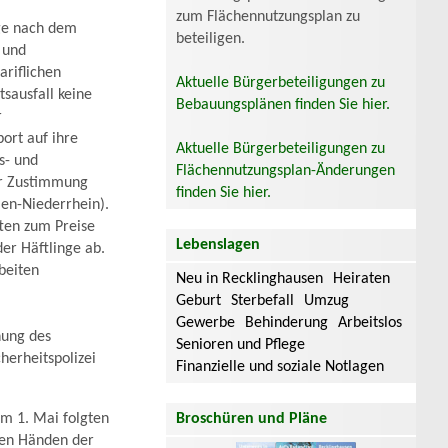
zum Flächennutzungsplan zu
nge nach dem
beteiligen.
 und
ariflichen
Aktuelle Bürgerbeteiligungen zu
sausfall keine
Bebauungsplänen finden Sie hier.
r
ort auf ihre
Aktuelle Bürgerbeteiligungen zu
s- und
Flächennutzungsplan-Änderungen
der Zustimmung
finden Sie hier.
len-Niederrhein).
ten zum Preise
Lebenslagen
der Häftlinge ab.
beiten
Neu in Recklinghausen
Heiraten
Geburt
Sterbefall
Umzug
Gewerbe
Behinderung
Arbeitslos
hung des
Senioren und Pflege
herheitspolizei
Finanzielle und soziale Notlagen
um 1. Mai folgten
Broschüren und Pläne
den Händen der