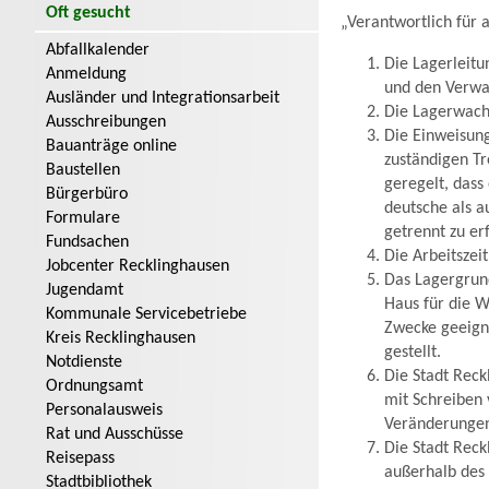
Oft gesucht
„Verantwortlich für a
Abfallkalender
Die Lagerleitu
Anmeldung
und den Verwal
Ausländer und Integrationsarbeit
Die Lagerwache
Ausschreibungen
Die Einweisung
Bauanträge online
zuständigen Tr
Baustellen
geregelt, dass
Bürgerbüro
deutsche als 
Formulare
getrennt zu er
Fundsachen
Die Arbeitszei
Jobcenter Recklinghausen
Das Lagergrun
Jugendamt
Haus für die 
Kommunale Servicebetriebe
Zwecke geeigne
Kreis Recklinghausen
gestellt.
Notdienste
Die Stadt Reck
Ordnungsamt
mit Schreiben 
Personalausweis
Veränderungen
Rat und Ausschüsse
Die Stadt Reck
Reisepass
außerhalb des 
Stadtbibliothek