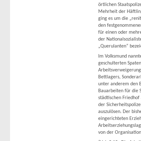
örtlichen Staatspoli
Mehrheit der Häftlin
ging es um die „reni
den festgenommenen 
für einen oder mehre
der Nationalsozialis
„Querulanten“ bezei
Im Volksmund nannte
geschulterten Spaten
Arbeitsverweigerung
Bettlagers, Sonderar
unter anderem den Bu
Bauarbeiten für die 
städtischen Friedhof
der Sicherheitspoliz
auszulösen. Der bish
eingerichteten Erzi
Arbeitserziehungsla
von der Organisatio