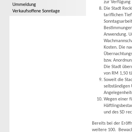
zur Verfügung z
Ummeldung
Die Stadt Reck
Verkaufsoffene Sonntage
tariflichen Ti
Sonntagsarbeit
Bestimmungen ü
Anwendung. Url
Wachmannschaft
Kosten. Die n
Übernachtungsg
bzw. Anordnung
Die Stadt übe
von RM 1,50 tä
Soweit die Sta
selbständigen 
Angelegenheit
Wegen einer f
Häftlingsbesta
und des SD rec
Bereits bei der Eröf
weitere 100. Bewacht