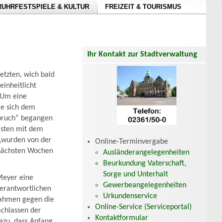
RUHRFESTSPIELE & KULTUR
FREIZEIT & TOURISMUS
Ihr Kontakt zur Stadtverwaltung
etzten, wich bald
einheitlicht
 Um eine
ie sich dem
sbruch“ begangen
listen mit dem
 „wurden von der
Online-Terminvergabe
n nächsten Wochen
Ausländerangelegenheiten
Beurkundung Vaterschaft,
Sorge und Unterhalt
Meyer eine
Gewerbeangelegenheiten
Verantwortlichen
Urkundenservice
nahmen gegen die
Online-Service (Serviceportal)
chlassen der
Kontaktformular
azu, dass Anfang