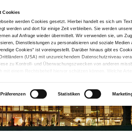
STARTSEITE
KONTAKT
STADTPLAN
PRESSE
KARRIERE
ÜBERSICH
t Cookies
seite werden Cookies gesetzt. Hierbei handelt es sich um Textd
gt werden und dort für einige Zeit verbleiben. Sie werden unse
rnen auf Anfrage wieder übermittelt. Wir verwenden sie, um Zugr
sieren, Dienstleistungen zu personalisieren und soziale Medien 
ndige Cookies“ ist voreingestellt. Darüber hinaus gibt es Cook
in Drittländern (USA) mit unzureichendem Datenschutzniveau vera
 diese zu Kontroll- und Überwachungszwecken von anderen miss
h mit einem Rechtsbehelf hiervor schützen können. Welche Art
den, wie lang sie gespeichert werden, von wem sie gesetzt wu
, können Sie unter „Details anzeigen“ erfahren oder der
tnehmen. Die von Ihnen getroffene Auswahl der gewünschten C
Präferenzen
Statistiken
Marketin
die Zukunft angepasst oder
widerrufen
werden.