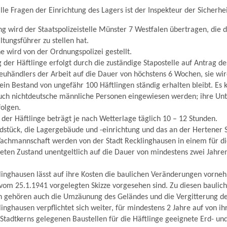
lle Fragen der Einrichtung des Lagers ist der Inspekteur der Sicherhei
ng wird der Staatspolizeistelle Münster 7 Westfalen übertragen, die 
tungsführer zu stellen hat.
 wird von der Ordnungspolizei gestellt.
 der Häftlinge erfolgt durch die zuständige Stapostelle auf Antrag des
euhändlers der Arbeit auf die Dauer von höchstens 6 Wochen, sie wir
 ein Bestand von ungefähr 100 Häftlingen ständig erhalten bleibt. Es
auch nichtdeutsche männliche Personen eingewiesen werden; ihre Un
folgen.
t der Häftlinge beträgt je nach Wetterlage täglich 10 – 12 Stunden.
dstück, die Lagergebäude und -einrichtung und das an der Hertener 
Wachmannschaft werden von der Stadt Recklinghausen in einem für d
ten Zustand unentgeltlich auf die Dauer von mindestens zwei Jahre
linghausen lässt auf ihre Kosten die baulichen Veränderungen vorneh
vom 25.1.1941 vorgelegten Skizze vorgesehen sind. Zu diesen baulic
 gehören auch die Umzäunung des Geländes und die Vergitterung der
linghausen verpflichtet sich weiter, für mindestens 2 Jahre auf von i
Stadtkerns gelegenen Baustellen für die Häftlinge geeignete Erd- un