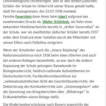
Lehrerkollegiums rechtfertigen, weil er den letzten jüdischen
Schüler der Schule im Unterricht seiner Klasse gelobt hatte,
statt ihn auszugrenzen. Am 23.07.1938 meldete
Familie
Feuerstein
dann ihren Sohn
Isbert
aufgrund des
zunehmenden Drucks ab.
Walter Schönholz
, als Sohn einer
bekannten Medizinerfamilie bereits in „dritter Generation“ an
der Schule, war als zweitletzter jüdischer Schüler bereits 1937
unter dem Eindruck einer Isolation durch die Mitschüler mit
seinen Eltern nach Palästina emigriert.
Wenn der Schulleiter auch die „innere Bejahung“ des
Nationalsozialismus noch 1938 beim eben zitierten und auch
bei anderen Kollegen bezweifelte, so war doch die äußere
Anpassung der Schule gelungen: Rassekunde im
Biologieunterricht, heldisch-nationale Aufsatzthemen im
Deutschunterricht, Fachkonferenzbeschlüsse zur
„nationalsozialistischen Sicht des Geschichtsunterrichts, die
Deklarierung des Kunstunterrichts zum „Gesinnungsfach“ oder
die Sammlung von Kriegsberichten über „Blitzkriege“ in
Erdkundeheften waren Belege dafür.
Die Kinderlandverschickung nach Bayern angesichts der