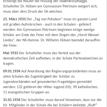
erzwingt die NSDAP die Hissung der Hakenkreuzflagge.
Schulleiter Dr. Hülsen am Gymnasium Petrinum weigert sich,
muss aber dem Druck der SA weichen.
21. März 1933
Der „Tag von Potsdam“ muss im ganzen Land
mit großen Aufmärschen - auch in den Schulen - gefeiert
werden. Am Gymnasium Petrinum beginnen einige wenige
Schüler am Ende der Feier mit dem Singen des „Horst-Wessel-
Liedes“, der NS-Hymne. Dr. Wilhelm Hülsen beendet daraufhin
die Feier.
Mai 1933
Der Schulleiter muss das Verbot aus der
demokratischen Zeit aufheben, in der Schule Parteiabzeichen zu
tragen.
09.01.1934
Auf Anordnung des Regierungspräsidenten muss an
allen Schulen die Zugehörigkeit der Schüler zu
Jugendverbänden auf gesonderten Fragebögen gemeldet
werden: 132 gehören der Hitler-Jugend (HJ), 90 katholischen,
11 evangelischen Gruppen an.
31.01.1934
Der Schulleiter muss darauf hinweisen, dass nur die
HJ- Mitglieder in der Schule die bei Schülern beliebte „Kluft“