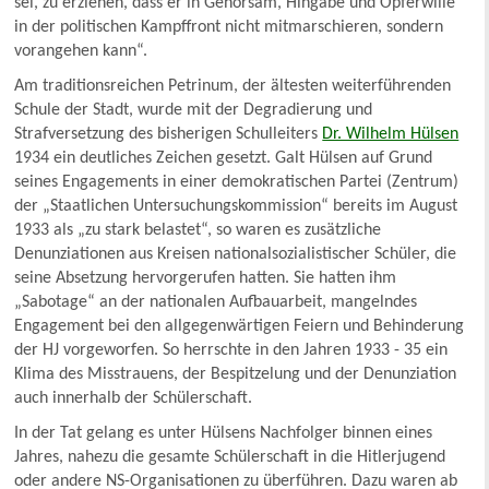
sei, zu erziehen, dass er in Gehorsam, Hingabe und Opferwille
in der politischen Kampffront nicht mitmarschieren, sondern
vorangehen kann“.
Am traditionsreichen Petrinum, der ältesten weiterführenden
Schule der Stadt, wurde mit der Degradierung und
Strafversetzung des bisherigen Schulleiters
Dr. Wilhelm Hülsen
1934 ein deutliches Zeichen gesetzt. Galt Hülsen auf Grund
seines Engagements in einer demokratischen Partei (Zentrum)
der „Staatlichen Untersuchungskommission“ bereits im August
1933 als „zu stark belastet“, so waren es zusätzliche
Denunziationen aus Kreisen nationalsozialistischer Schüler, die
seine Absetzung hervorgerufen hatten. Sie hatten ihm
„Sabotage“ an der nationalen Aufbauarbeit, mangelndes
Engagement bei den allgegenwärtigen Feiern und Behinderung
der HJ vorgeworfen. So herrschte in den Jahren 1933 - 35 ein
Klima des Misstrauens, der Bespitzelung und der Denunziation
auch innerhalb der Schülerschaft.
In der Tat gelang es unter Hülsens Nachfolger binnen eines
Jahres, nahezu die gesamte Schülerschaft in die Hitlerjugend
oder andere NS-Organisationen zu überführen. Dazu waren ab