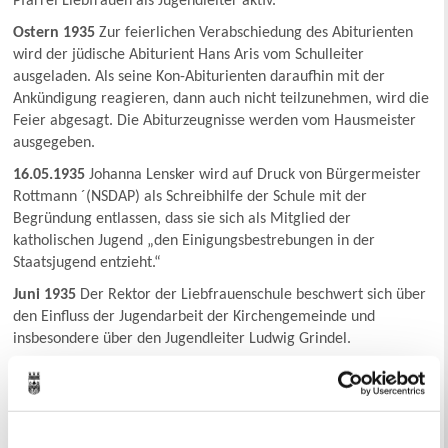
Pfarrei Liebfrauen als Jugendleiter aktiv.
Ostern 1935
Zur feierlichen Verabschiedung des Abiturienten
wird der jüdische Abiturient Hans Aris vom Schulleiter
ausgeladen. Als seine Kon-Abiturienten daraufhin mit der
Ankündigung reagieren, dann auch nicht teilzunehmen, wird die
Feier abgesagt. Die Abiturzeugnisse werden vom Hausmeister
ausgegeben.
16.05.1935
Johanna Lensker wird auf Druck von Bürgermeister
Rottmann ´(NSDAP) als Schreibhilfe der Schule mit der
Begründung entlassen, dass sie sich als Mitglied der
katholischen Jugend „den Einigungsbestrebungen in der
Staatsjugend entzieht.“
Juni 1935
Der Rektor der Liebfrauenschule beschwert sich über
den Einfluss der Jugendarbeit der Kirchengemeinde und
insbesondere über den Jugendleiter Ludwig Grindel.
18.06.1935
Schulleiter Wenner verwarnt Ludwig Grindel und
fordert dessen Vater schriftlich auf, „seinem Sohn jegliche
Betätigung in der Jungschar [zu] untersagen.“
23.06.1935
An der Liebfrauenschule in Ost kommt es zum