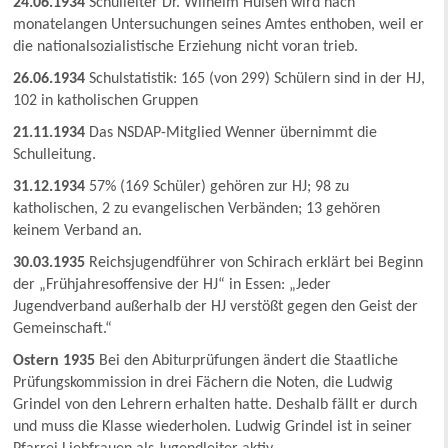
24.06.1934
Schulleiter Dr. Wilhelm Hülsen wird nach
monatelangen Untersuchungen seines Amtes enthoben, weil er
die nationalsozialistische Erziehung nicht voran trieb.
26.06.1934
Schulstatistik: 165 (von 299) Schülern sind in der HJ,
102 in katholischen Gruppen
21.11.1934
Das NSDAP-Mitglied Wenner übernimmt die
Schulleitung.
31.12.1934
57% (169 Schüler) gehören zur HJ; 98 zu
katholischen, 2 zu evangelischen Verbänden; 13 gehören
keinem Verband an.
30.03.1935
Reichsjugendführer von Schirach erklärt bei Beginn
der „Frühjahresoffensive der HJ“ in Essen: „Jeder
Jugendverband außerhalb der HJ verstößt gegen den Geist der
Gemeinschaft.“
Ostern 1935
Bei den Abiturprüfungen ändert die Staatliche
Prüfungskommission in drei Fächern die Noten, die Ludwig
Grindel von den Lehrern erhalten hatte. Deshalb fällt er durch
und muss die Klasse wiederholen. Ludwig Grindel ist in seiner