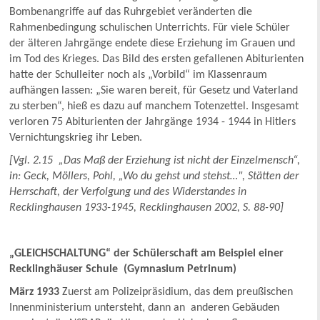
Bombenangriffe auf das Ruhrgebiet veränderten die
Rahmenbedingung schulischen Unterrichts. Für viele Schüler
der älteren Jahrgänge endete diese Erziehung im Grauen und
im Tod des Krieges. Das Bild des ersten gefallenen Abiturienten
hatte der Schulleiter noch als „Vorbild“ im Klassenraum
aufhängen lassen: „Sie waren bereit, für Gesetz und Vaterland
zu sterben“, hieß es dazu auf manchem Totenzettel. Insgesamt
verloren 75 Abiturienten der Jahrgänge 1934 - 1944 in Hitlers
Vernichtungskrieg ihr Leben.
[Vgl. 2.15 „Das Maß der Erziehung ist nicht der Einzelmensch“,
in: Geck, Möllers, Pohl, „Wo du gehst und stehst…", Stätten der
Herrschaft, der Verfolgung und des Widerstandes in
Recklinghausen 1933-1945, Recklinghausen 2002, S. 88-90]
„GLEICHSCHALTUNG“ der Schülerschaft am Beispiel einer
Recklinghäuser Schule (Gymnasium Petrinum)
März 1933
Zuerst am Polizeipräsidium, das dem preußischen
Innenministerium untersteht, dann an anderen Gebäuden