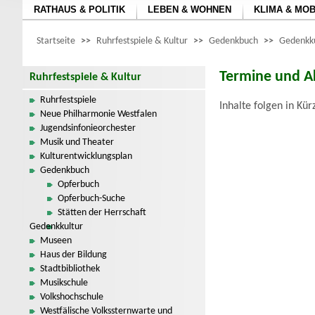
RATHAUS & POLITIK
LEBEN & WOHNEN
KLIMA & MOB
Startseite
>>
Ruhrfestspiele & Kultur
>>
Gedenkbuch
>>
Gedenkku
Termine und Ak
Ruhrfestspiele & Kultur
Ruhrfestspiele
Inhalte folgen in Kür
Neue Philharmonie Westfalen
Jugendsinfonieorchester
Musik und Theater
Kulturentwicklungsplan
Gedenkbuch
Opferbuch
Opferbuch-Suche
Stätten der Herrschaft
Gedenkkultur
Museen
Haus der Bildung
Stadtbibliothek
Musikschule
Volkshochschule
Westfälische Volkssternwarte und