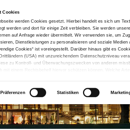
STARTSEITE
KONTAKT
STADTPLAN
PRESSE
KARRIERE
ÜBERSICH
t Cookies
seite werden Cookies gesetzt. Hierbei handelt es sich um Textd
gt werden und dort für einige Zeit verbleiben. Sie werden unse
rnen auf Anfrage wieder übermittelt. Wir verwenden sie, um Zugr
sieren, Dienstleistungen zu personalisieren und soziale Medien 
ndige Cookies“ ist voreingestellt. Darüber hinaus gibt es Cook
in Drittländern (USA) mit unzureichendem Datenschutzniveau vera
 diese zu Kontroll- und Überwachungszwecken von anderen miss
h mit einem Rechtsbehelf hiervor schützen können. Welche Art
den, wie lang sie gespeichert werden, von wem sie gesetzt wu
, können Sie unter „Details anzeigen“ erfahren oder der
tnehmen. Die von Ihnen getroffene Auswahl der gewünschten C
Präferenzen
Statistiken
Marketin
die Zukunft angepasst oder
widerrufen
werden.