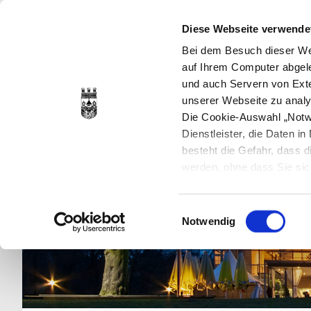
Diese Webseite verwende
Bei dem Besuch dieser Web
auf Ihrem Computer abgele
und auch Servern von Exte
unserer Webseite zu analy
Die Cookie-Auswahl „Notwe
Dienstleister, die Daten 
besteht die Gefahr, dass
werden, ohne dass Sie sic
Cookies genau gesetzt wer
Sie dies verhindern können
Einwilligungsauswahl
Datenschutzerklärung
en
Notwendig
jederzeit mit Wirkung für 