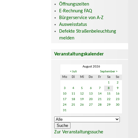
Öffnungszeiten
E-Rechnung FAQ
Bürgerservice von A-Z
Ausweisstatus
Defekte Straßenbeleuchtung
melden
Veranstaltungskalender
August 2026
< Juli
September >
Mo
Di
Mi
Do
Fr
Sa
So
1
2
3
4
5
6
7
8
9
10
11
12
13
14
15
16
17
18
19
20
21
22
23
24
25
26
27
28
29
30
31
Zur Veranstaltungssuche