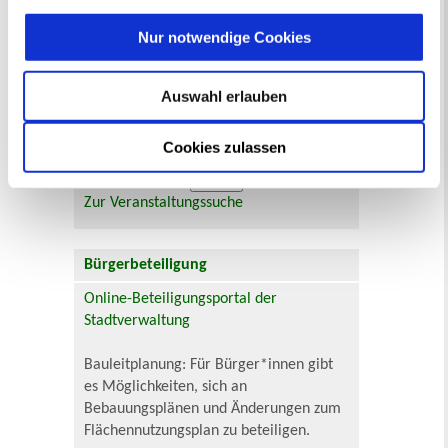
Mo
Di
Mi
Do
Fr
Sa
So
1
2
Nur notwendige Cookies
3
4
5
6
7
8
9
10
11
12
13
14
15
16
17
18
19
20
21
22
23
24
25
26
27
28
29
30
Auswahl erlauben
31
Veranstaltungskategorie
Cookies zulassen
Zur Veranstaltungssuche
Bürgerbeteiligung
Online-Beteiligungsportal der
Stadtverwaltung
Bauleitplanung: Für Bürger*innen gibt
es Möglichkeiten, sich an
Bebauungsplänen und Änderungen zum
Flächennutzungsplan zu beteiligen.