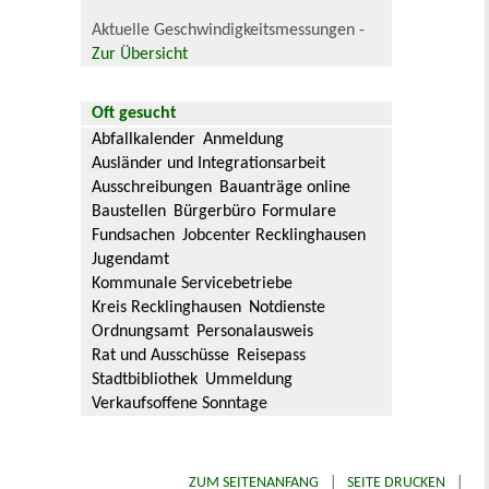
Aktuelle Geschwindigkeitsmessungen -
Zur Übersicht
Oft gesucht
Abfallkalender
Anmeldung
Ausländer und Integrationsarbeit
Ausschreibungen
Bauanträge online
Baustellen
Bürgerbüro
Formulare
Fundsachen
Jobcenter Recklinghausen
Jugendamt
Kommunale Servicebetriebe
Kreis Recklinghausen
Notdienste
Ordnungsamt
Personalausweis
Rat und Ausschüsse
Reisepass
Stadtbibliothek
Ummeldung
Verkaufsoffene Sonntage
ZUM SEITENANFANG
|
SEITE DRUCKEN
|