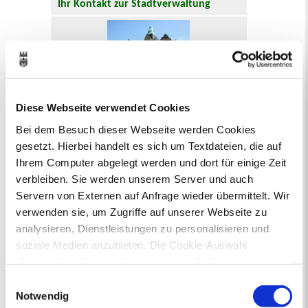
Ihr Kontakt zur Stadtverwaltung
Diese Webseite verwendet Cookies
Online-Terminvergabe
Bei dem Besuch dieser Webseite werden Cookies
Ausländerangelegenheiten
gesetzt. Hierbei handelt es sich um Textdateien, die auf
Beurkundung Vaterschaft, Sorge
Ihrem Computer abgelegt werden und dort für einige Zeit
und Unterhalt
Gewerbeangelegenheiten
verbleiben. Sie werden unserem Server und auch
Urkundenservice
Servern von Externen auf Anfrage wieder übermittelt. Wir
Online-Service (Serviceportal)
verwenden sie, um Zugriffe auf unserer Webseite zu
Kontaktformular
analysieren, Dienstleistungen zu personalisieren und
Öffnungszeiten
soziale Medien anzubieten. Die Cookie-Auswahl
E-Rechnung FAQ
„Notwendige Cookies“ ist voreingestellt. Darüber hinaus
Bürgerservice von A-Z
gibt es Cookies und Dienstleister, die Daten in
Einwilligungsauswahl
Ausweisstatus
Drittländern (USA) mit unzureichendem
Notwendig
Defekte Straßenbeleuchtung melden