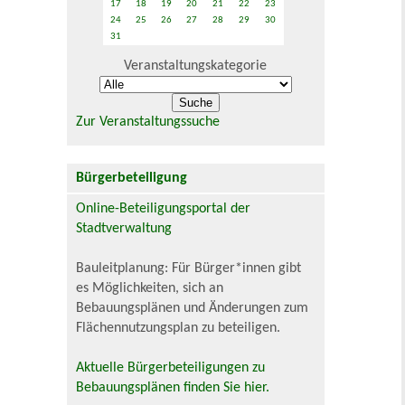
17
18
19
20
21
22
23
24
25
26
27
28
29
30
31
Veranstaltungskategorie
Zur Veranstaltungssuche
Bürgerbeteiligung
Online-Beteiligungsportal der
Stadtverwaltung
Bauleitplanung: Für Bürger*innen gibt
es Möglichkeiten, sich an
Bebauungsplänen und Änderungen zum
Flächennutzungsplan zu beteiligen.
Aktuelle Bürgerbeteiligungen zu
Bebauungsplänen finden Sie hier.