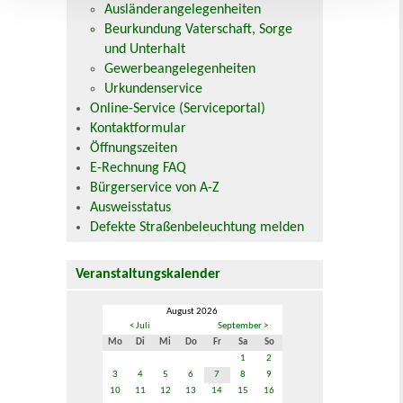
Ausländerangelegenheiten
Beurkundung Vaterschaft, Sorge
und Unterhalt
Gewerbeangelegenheiten
Urkundenservice
Online-Service (Serviceportal)
Kontaktformular
Öffnungszeiten
E-Rechnung FAQ
Bürgerservice von A-Z
Ausweisstatus
Defekte Straßenbeleuchtung melden
Veranstaltungskalender
August 2026
< Juli
September >
Mo
Di
Mi
Do
Fr
Sa
So
1
2
3
4
5
6
7
8
9
10
11
12
13
14
15
16