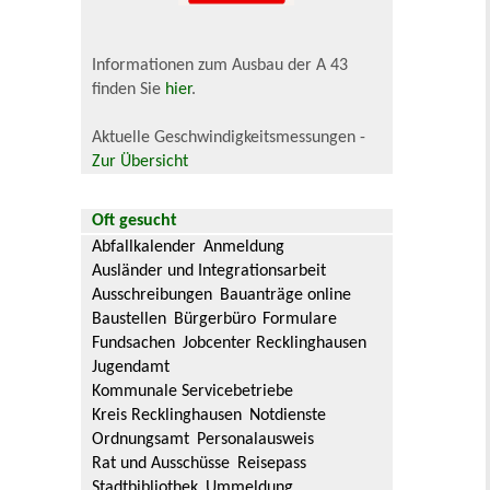
Informationen zum Ausbau der A 43
finden Sie
hier
.
Aktuelle Geschwindigkeitsmessungen -
Zur Übersicht
Oft gesucht
Abfallkalender
Anmeldung
Ausländer und Integrationsarbeit
Ausschreibungen
Bauanträge online
Baustellen
Bürgerbüro
Formulare
Fundsachen
Jobcenter Recklinghausen
Jugendamt
Kommunale Servicebetriebe
Kreis Recklinghausen
Notdienste
Ordnungsamt
Personalausweis
Rat und Ausschüsse
Reisepass
Stadtbibliothek
Ummeldung