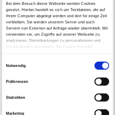
Sie hier.
Bei dem Besuch dieser Webseite werden Cookies
gesetzt. Hierbei handelt es sich um Textdateien, die auf
Ihrem Computer abgelegt werden und dort für einige Zeit
Lebenslagen
verbleiben. Sie werden unserem Server und auch
Neu in Recklinghausen
Heiraten
Servern von Externen auf Anfrage wieder übermittelt. Wir
Geburt
Sterbefall
Umzug
Gewerbe
verwenden sie, um Zugriffe auf unserer Webseite zu
Behinderung
Arbeitslos
analysieren, Dienstleistungen zu personalisieren und
Senioren und Pflege
soziale Medien anzubieten. Die Cookie-Auswahl
Finanzielle und soziale Notlagen
„Notwendige Cookies“ ist voreingestellt. Darüber hinaus
gibt es Cookies und Dienstleister, die Daten in
Einwilligungsauswahl
"Gewusst wo... 2.0" - Broschüre für
Drittländern (USA) mit unzureichendem
Notwendig
Flüchtlingshelfer
Datenschutzniveau verarbeiten. Es besteht die Gefahr,
dass diese zu Kontroll- und Überwachungszwecken von
Präferenzen
anderen missbraucht werden, ohne dass Sie sich mit
einem Rechtsbehelf hiervor schützen können. Welche
Arten von Cookies genau gesetzt werden, wie lang sie
Statistiken
gespeichert werden, von wem sie gesetzt wurden und
Die Broschüre "Gewusst wo... 2.0" ist
wie Sie dies verhindern können, können Sie unter
ein nützlicher Wegweiser für
Marketing
„Details anzeigen“ erfahren oder der