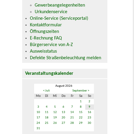
Gewerbeangelegenheiten
Urkundenservice
Online-Service (Serviceportal)
Kontaktformular
Öffnungszeiten
E-Rechnung FAQ
Bürgerservice von A-Z
Ausweisstatus
Defekte Straßenbeleuchtung melden
Veranstaltungskalender
August 2026
< Juli
September >
Mo
Di
Mi
Do
Fr
Sa
So
1
2
3
4
5
6
7
8
9
10
11
12
13
14
15
16
17
18
19
20
21
22
23
24
25
26
27
28
29
30
31