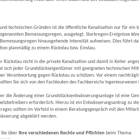
 und technischen Gründen ist die öffentliche Kanalisation nur für ein
sogenannten Bemessungsregen, ausgelegt. Starkregen-Ereignisse könn
 Bemessungsregen hinausgehende Intensität aufweisen. Dies führt da
ation planmäßig zu einem Rückstau bzw. Einstau.
r Rückstau nicht in die private Kanalisation und damit in Keller ange
at sich jeder Grundstückseigentümer mit geeigneten technischen Mitt
ner Verantwortung gegen Rückstau zu schützen. Vor einem nachträgli
ollten Sie sich von den Fachleuten des Fachbereichs Ingenieurwesen 
oder die Änderung einer Grundstücksentwässerungsanlage ist eine G
etzbetreibers erforderlich. Hierzu ist ein Entwässerungsantrag zu ste
rages sollten im Vorfeld in einem Beratungsgespräch mit den Mitarb
ässerung abgeklärt werden.
 Sie über
Ihre verschiedenen Rechte und Pflichten
beim Thema