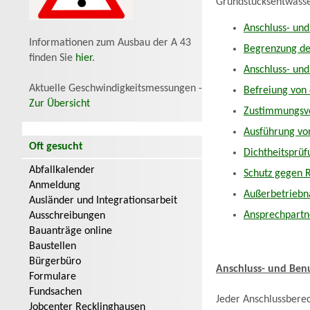
Grundstücksentwäss
Anschluss- un
Informationen zum Ausbau der A 43
Begrenzung de
finden Sie
hier
.
Anschluss- un
Aktuelle Geschwindigkeitsmessungen -
Befreiung von 
Zur Übersicht
Zustimmungsve
Ausführung von
Oft gesucht
Dichtheitsprü
Abfallkalender
Schutz gegen R
Anmeldung
Außerbetriebn
Ausländer und Integrationsarbeit
Ansprechpartn
Ausschreibungen
Bauanträge online
Baustellen
Bürgerbüro
Anschluss- und Ben
Formulare
Fundsachen
Jeder Anschlussberec
Jobcenter Recklinghausen