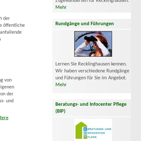
Zugewanderten für Recklinghausen.
Mehr
h der
Rundgänge und Führungen
e öffentliche
anfallende
n
Lernen Sie Recklinghausen kennen.
Wir haben verschiedene Rundgänge
und Führungen für Sie im Angebot.
ng von
Mehr
eigenen
von der
ss- und
Beratungs- und Infocenter Pflege
(BIP)
tere