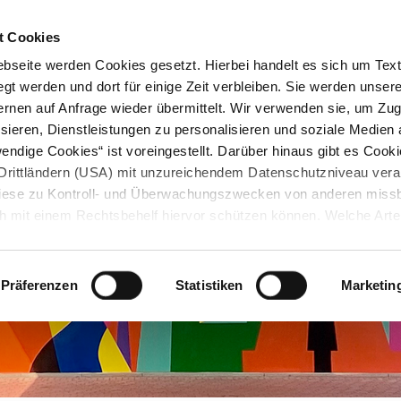
STARTSEITE
KONTAKT
STADTPLAN
PRESSE
KARRIERE
ÜBERSICH
t Cookies
seite werden Cookies gesetzt. Hierbei handelt es sich um Textd
gt werden und dort für einige Zeit verbleiben. Sie werden unse
rnen auf Anfrage wieder übermittelt. Wir verwenden sie, um Zugr
sieren, Dienstleistungen zu personalisieren und soziale Medien 
ndige Cookies“ ist voreingestellt. Darüber hinaus gibt es Cook
in Drittländern (USA) mit unzureichendem Datenschutzniveau vera
 diese zu Kontroll- und Überwachungszwecken von anderen miss
h mit einem Rechtsbehelf hiervor schützen können. Welche Art
den, wie lang sie gespeichert werden, von wem sie gesetzt wu
, können Sie unter „Details anzeigen“ erfahren oder der
tnehmen. Die von Ihnen getroffene Auswahl der gewünschten C
Präferenzen
Statistiken
Marketin
die Zukunft angepasst oder
widerrufen
werden.