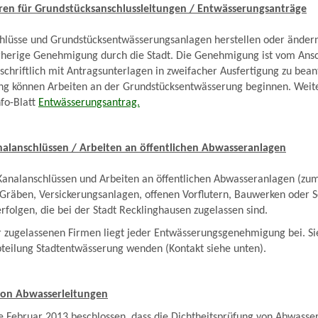
en für Grundstücksanschlussleitungen / Entwässerungsanträge
chlüsse und Grundstücksentwässerungsanlagen herstellen oder änder
orherige Genehmigung durch die Stadt. Die Genehmigung ist vom Ans
g schriftlich mit Antragsunterlagen in zweifacher Ausfertigung zu bean
ng können Arbeiten an der Grundstücksentwässerung beginnen. Weit
nfo-Blatt
Entwässerungsantrag.
alanschlüssen / Arbeiten an öffentlichen Abwasseranlagen
Kanalanschlüssen und Arbeiten an öffentlichen Abwasseranlagen (zum
Gräben, Versickerungsanlagen, offenen Vorflutern, Bauwerken oder S
rfolgen, die bei der Stadt Recklinghausen zugelassen sind.
er zugelassenen Firmen liegt jeder Entwässerungsgenehmigung bei. Si
bteilung Stadtentwässerung wenden (Kontakt siehe unten).
von Abwasserleitungen
 Februar 2013 beschlossen, dass die Dichtheitsprüfung von Abwasser