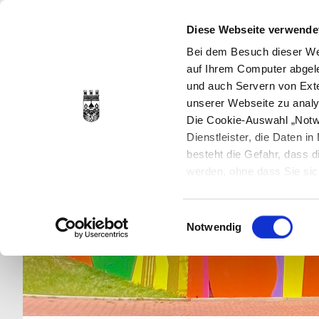
Diese Webseite verwende
Bei dem Besuch dieser Web
auf Ihrem Computer abgele
und auch Servern von Exte
unserer Webseite zu analy
Die Cookie-Auswahl „Notwe
Dienstleister, die Daten 
besteht die Gefahr, dass
werden, ohne dass Sie sic
Cookies genau gesetzt wer
Sie dies verhindern können
Einwilligungsauswahl
Datenschutzerklärung
en
Notwendig
jederzeit mit Wirkung für 