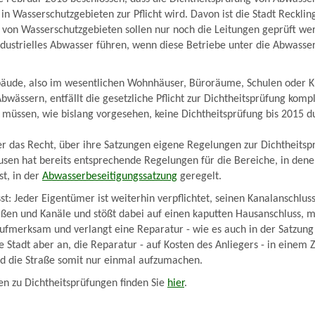
 Wasserschutzgebieten zur Pflicht wird. Davon ist die Stadt Recklin
 von Wasserschutzgebieten sollen nur noch die Leitungen geprüft we
ndustrielles Abwasser führen, wenn diese Betriebe unter die Abwass
bäude, also im wesentlichen Wohnhäuser, Büroräume, Schulen oder 
wässern, entfällt die gesetzliche Pflicht zur Dichtheitsprüfung kompl
müssen, wie bislang vorgesehen, keine Dichtheitsprüfung bis 2015 d
r das Recht, über ihre Satzungen eigene Regelungen zur Dichtheitsp
usen hat bereits entsprechende Regelungen für die Bereiche, in dene
st, in der
Abwasserbeseitigungssatzung
geregelt.
: Jeder Eigentümer ist weiterhin verpflichtet, seinen Kanalanschluss 
raßen und Kanäle und stößt dabei auf einen kaputten Hausanschluss, m
fmerksam und verlangt eine Reparatur - wie es auch in der Satzung 
ie Stadt aber an, die Reparatur - auf Kosten des Anliegers - in einem 
d die Straße somit nur einmal aufzumachen.
n zu Dichtheitsprüfungen finden Sie
hier
.