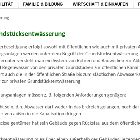
ILITÄT
FAMILIE & BILDUNG
WIRTSCHAFT & EINKAUFEN
erung
ndstücksentwässerung
beseitigung erfolgt sowohl mit öffentlichen wie auch mit privaten 
ngsanlagen werden unter dem Begriff der Grundstücksentwässerung
erunter versteht man ein System von Rohren und Bauwerken zur Abl
 Regenwasser von den privaten Grundstücken zur öffentlichen Kanalis
t auch die in der öffentlichen Straße bis zum städtischen Abwasserk
g zur privaten Grundstücksentwässerung.
ungsanlagen müssen z. B. folgenden Anforderungen genügen:
ht sein, d.h. Abwasser darf weder in das Erdreich gelangen, noch dar
r von außen in die Kanalisation dringen.
ückseigentümer hat sein Gebäude gegen Rückstau aus dem öffentlich
cksentwässerung muss über einen außerhalb des Gebäudes liegenden