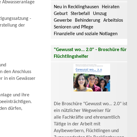
che Abwasseranlage
Neu in Recklinghausen
Heiraten
Geburt
Sterbefall
Umzug
tigungssatzung -
Gewerbe
Behinderung
Arbeitslos
rstellung der
Senioren und Pflege
Finanzielle und soziale Notlagen
"Gewusst wo... 2.0" - Broschüre für
Flüchtlingshelfer
 und
n den Anschluss
er in ein Gewässer
anlage und ihre
beeinträchtigen.
Die Broschüre "Gewusst wo... 2.0" ist
rden dürfen,
ein nützlicher Wegweiser für
alle Fachkräfte und ehrenamtlich
Tätige in der Arbeit mit
Asylbewerbern, Flüchtlingen und