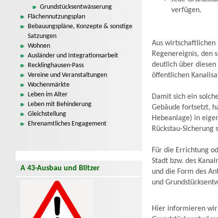
Grundstücksentwässerung
verfügen.
Flächennutzungsplan
Bebauungspläne, Konzepte & sonstige
Satzungen
Aus wirtschaftlichen
Wohnen
Regenereignis, den 
Ausländer und Integrationsarbeit
deutlich über diesen
Recklinghausen-Pass
Vereine und Veranstaltungen
öffentlichen Kanalis
Wochenmärkte
Leben im Alter
Damit sich ein solche
Leben mit Behinderung
Gebäude fortsetzt, h
Gleichstellung
Hebeanlage) in eige
Ehrenamtliches Engagement
Rückstau-Sicherung s
Für die Errichtung 
Stadt bzw. des Kanaln
A 43-Ausbau und Blitzer
und die Form des Ant
und Grundstücksentw
Hier informieren wir