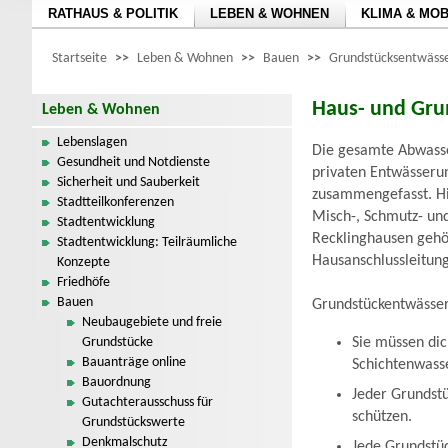
RATHAUS & POLITIK
LEBEN & WOHNEN
KLIMA & MOB
Startseite
>>
Leben & Wohnen
>>
Bauen
>>
Grundstücksentwäss
Haus- und Gru
Leben & Wohnen
Lebenslagen
Die gesamte Abwasser
Gesundheit und Notdienste
privaten Entwässeru
Sicherheit und Sauberkeit
zusammengefasst. Hi
Stadtteilkonferenzen
Misch-, Schmutz- und
Stadtentwicklung
Recklinghausen gehör
Stadtentwicklung: Teilräumliche
Hausanschlussleitun
Konzepte
Friedhöfe
Bauen
Grundstückentwässer
Neubaugebiete und freie
Grundstücke
Sie müssen dic
Bauanträge online
Schichtenwasse
Bauordnung
Jeder Grundst
Gutachterausschuss für
schützen.
Grundstückswerte
Denkmalschutz
Jede Grundstü