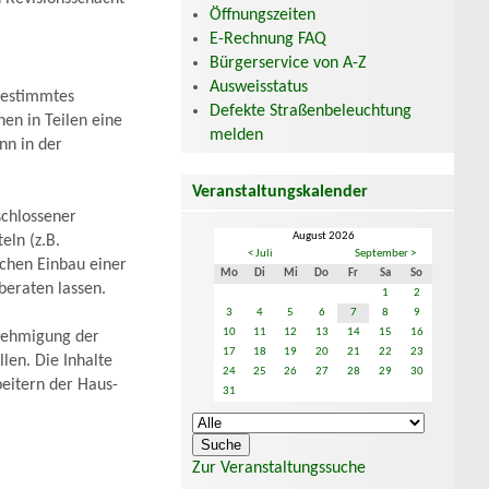
Öffnungszeiten
E-Rechnung FAQ
Bürgerservice von A-Z
Ausweisstatus
 bestimmtes
Defekte Straßenbeleuchtung
en in Teilen eine
melden
nn in der
Veranstaltungskalender
schlossener
August 2026
eln (z.B.
< Juli
September >
chen Einbau einer
Mo
Di
Mi
Do
Fr
Sa
So
beraten lassen.
1
2
3
4
5
6
7
8
9
10
11
12
13
14
15
16
enehmigung der
17
18
19
20
21
22
23
llen. Die Inhalte
24
25
26
27
28
29
30
eitern der Haus-
31
Zur Veranstaltungssuche