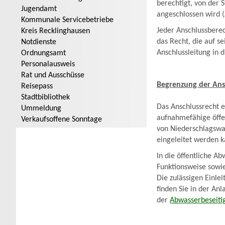
berechtigt, von der 
Jugendamt
angeschlossen wird (
Kommunale Servicebetriebe
Jeder Anschlussberec
Kreis Recklinghausen
das Recht, die auf s
Notdienste
Anschlussleitung in 
Ordnungsamt
Personalausweis
Rat und Ausschüsse
Begrenzung der Ans
Reisepass
Stadtbibliothek
Das Anschlussrecht e
Ummeldung
aufnahmefähige öffe
Verkaufsoffene Sonntage
von Niederschlagswas
eingeleitet werden k
In die öffentliche A
Funktionsweise sowi
Die zulässigen Einlei
finden Sie in der An
der
Abwasserbeseiti