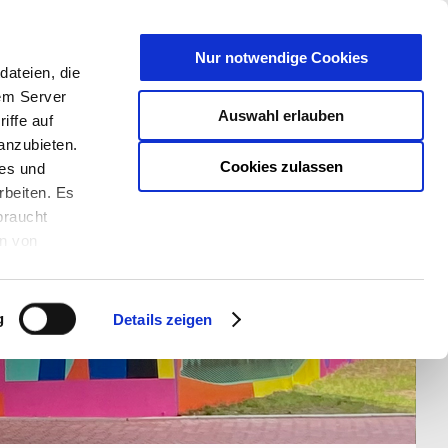
T
Nur notwendige Cookies
ateien, die
S/W - ANSICHT:
SCHRIFTGRÖßE:
rem Server
Auswahl erlauben
iffe auf
anzubieten.
Cookies zulassen
ies und
rbeiten. Es
braucht
en von
rden und wie
ookies kann
g
Details zeigen