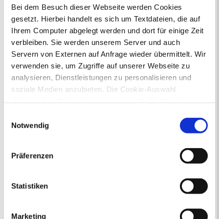
Sie hier.
Bei dem Besuch dieser Webseite werden Cookies
gesetzt. Hierbei handelt es sich um Textdateien, die auf
Ihrem Computer abgelegt werden und dort für einige Zeit
Lebenslagen
verbleiben. Sie werden unserem Server und auch
Neu in Recklinghausen
Heiraten
Servern von Externen auf Anfrage wieder übermittelt. Wir
Geburt
Sterbefall
Umzug
Gewerbe
verwenden sie, um Zugriffe auf unserer Webseite zu
Behinderung
Arbeitslos
analysieren, Dienstleistungen zu personalisieren und
Senioren und Pflege
soziale Medien anzubieten. Die Cookie-Auswahl
Finanzielle und soziale Notlagen
„Notwendige Cookies“ ist voreingestellt. Darüber hinaus
gibt es Cookies und Dienstleister, die Daten in
Einwilligungsauswahl
"Gewusst wo... 2.0" - Broschüre für
Drittländern (USA) mit unzureichendem
Notwendig
Flüchtlingshelfer
Datenschutzniveau verarbeiten. Es besteht die Gefahr,
dass diese zu Kontroll- und Überwachungszwecken von
Präferenzen
anderen missbraucht werden, ohne dass Sie sich mit
einem Rechtsbehelf hiervor schützen können. Welche
Arten von Cookies genau gesetzt werden, wie lang sie
Statistiken
gespeichert werden, von wem sie gesetzt wurden und
Die Broschüre "Gewusst wo... 2.0" ist
wie Sie dies verhindern können, können Sie unter
ein nützlicher Wegweiser für
Marketing
„Details anzeigen“ erfahren oder der