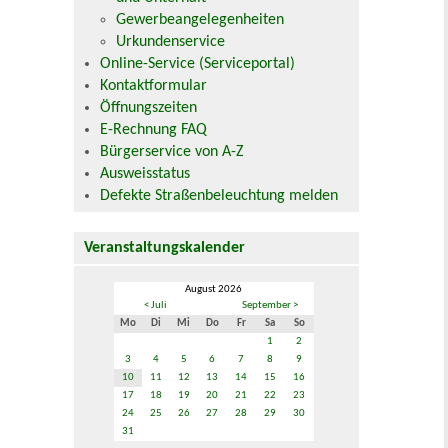
Gewerbeangelegenheiten
Urkundenservice
Online-Service (Serviceportal)
Kontaktformular
Öffnungszeiten
E-Rechnung FAQ
Bürgerservice von A-Z
Ausweisstatus
Defekte Straßenbeleuchtung melden
Veranstaltungskalender
August 2026
< Juli
September >
Mo
Di
Mi
Do
Fr
Sa
So
1
2
3
4
5
6
7
8
9
10
11
12
13
14
15
16
17
18
19
20
21
22
23
24
25
26
27
28
29
30
31