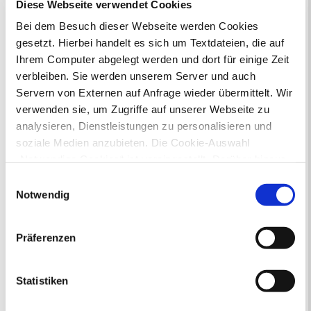
Ausländerangelegenheiten
Diese Webseite verwendet Cookies
Beurkundung Vaterschaft, Sorge
Bei dem Besuch dieser Webseite werden Cookies
und Unterhalt
gesetzt. Hierbei handelt es sich um Textdateien, die auf
Gewerbeangelegenheiten
Ihrem Computer abgelegt werden und dort für einige Zeit
Urkundenservice
verbleiben. Sie werden unserem Server und auch
Online-Service (Serviceportal)
Servern von Externen auf Anfrage wieder übermittelt. Wir
Kontaktformular
Öffnungszeiten
verwenden sie, um Zugriffe auf unserer Webseite zu
E-Rechnung FAQ
analysieren, Dienstleistungen zu personalisieren und
Bürgerservice von A-Z
soziale Medien anzubieten. Die Cookie-Auswahl
Ausweisstatus
„Notwendige Cookies“ ist voreingestellt. Darüber hinaus
Defekte Straßenbeleuchtung melden
gibt es Cookies und Dienstleister, die Daten in
Einwilligungsauswahl
Drittländern (USA) mit unzureichendem
Notwendig
Veranstaltungskalender
Datenschutzniveau verarbeiten. Es besteht die Gefahr,
dass diese zu Kontroll- und Überwachungszwecken von
August 2026
Präferenzen
anderen missbraucht werden, ohne dass Sie sich mit
< Juli
September >
einem Rechtsbehelf hiervor schützen können. Welche
Mo
Di
Mi
Do
Fr
Sa
So
1
2
Arten von Cookies genau gesetzt werden, wie lang sie
Statistiken
3
4
5
6
7
8
9
gespeichert werden, von wem sie gesetzt wurden und
10
11
12
13
14
15
16
wie Sie dies verhindern können, können Sie unter
17
18
19
20
21
22
23