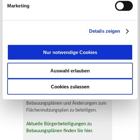
24
25
26
27
28
29
30
Marketing
„Details anzeigen“ erfahren oder der
31
Datenschutzerklärung
entnehmen. Die von Ihnen
Veranstaltungskategorie
getroffene Auswahl der gewünschten Cookies kann
jederzeit mit Wirkung für die Zukunft angepasst oder
Details zeigen
widerrufen
werden.
Zur Veranstaltungssuche
Nur notwendige Cookies
Bürgerbeteiligung
Online-Beteiligungsportal der
Auswahl erlauben
Stadtverwaltung
Cookies zulassen
Bauleitplanung: Für Bürger*innen gibt
es Möglichkeiten, sich an
Bebauungsplänen und Änderungen zum
Flächennutzungsplan zu beteiligen.
Aktuelle Bürgerbeteiligungen zu
Bebauungsplänen finden Sie hier.