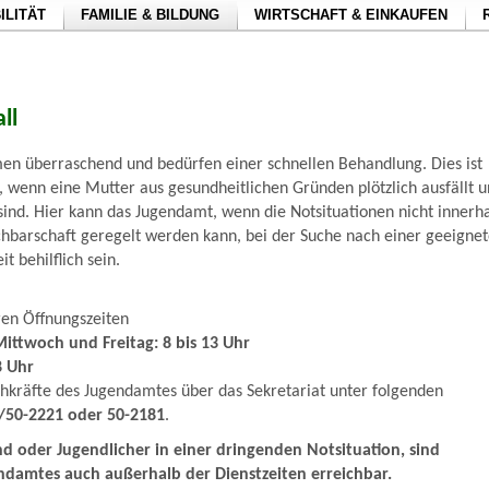
ILITÄT
FAMILIE & BILDUNG
WIRTSCHAFT & EINKAUFEN
ll
en überraschend und bedürfen einer schnellen Behandlung. Dies ist
l, wenn eine Mutter aus gesundheitlichen Gründen plötzlich ausfällt 
sind. Hier kann das Jugendamt, wenn die Notsituationen nicht innerh
chbarschaft geregelt werden kann, bei der Suche nach einer geeigne
 behilflich sein.
en Öffnungszeiten
ittwoch und Freitag: 8 bis 13 Uhr
8 Uhr
chkräfte des Jugendamtes über das Sekretariat unter folgenden
/50-2221 oder 50-2181
.
ind oder Jugendlicher in einer dringenden Notsituation, sind
ndamtes auch außerhalb der Dienstzeiten erreichbar.