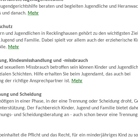
 Jugendgerichtshilfe beraten und begleiten Jugendliche und Heranw
ns und danach.
Mehr
schutz
rn und Jugendlichen in Recklinghausen gehört zu den wichtigsten Zie
 Jugend und Familie. Dabei spielt vor allem auch der erzieherische K
lle.
Mehr
ng, Kindesmisshandlung und -missbrauch
d sexuellem Missbrauch betroffen sein können Kinder und Jugendlic
ozialen Schichten. Hilfe erhalten Sie beim Jugendamt, das auch bei
g der richtige Ansprechpartner ist.
Mehr
nnung und Scheidung
nötigen in einer Phase, in der eine Trennung oder Scheidung droht, G
terstützung. Der Fachbereich Kinder, Jugend und Familie bietet daher
nnungs- und Scheidungsberatung an - auch schon bevor eine Trennung 
beinhaltet die Pflicht und das Recht, für ein minderjähriges Kind zu 