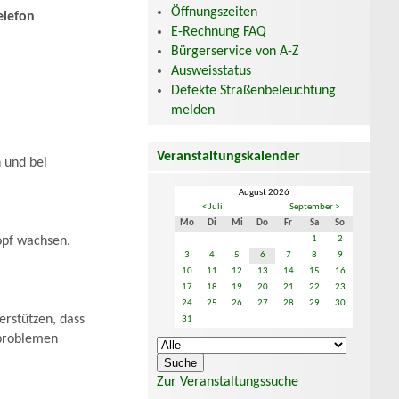
Öffnungszeiten
elefon
E-Rechnung FAQ
Bürgerservice von A-Z
Ausweisstatus
Defekte Straßenbeleuchtung
melden
Veranstaltungskalender
 und bei
August 2026
< Juli
September >
Mo
Di
Mi
Do
Fr
Sa
So
1
2
opf wachsen.
3
4
5
6
7
8
9
10
11
12
13
14
15
16
17
18
19
20
21
22
23
24
25
26
27
28
29
30
erstützen, dass
31
sproblemen
Zur Veranstaltungssuche