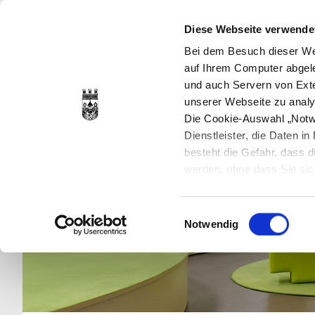
Diese Webseite verwende
Bei dem Besuch dieser Web
auf Ihrem Computer abgele
und auch Servern von Exte
unserer Webseite zu analy
Die Cookie-Auswahl „Notwe
Dienstleister, die Daten 
besteht die Gefahr, dass
werden, ohne dass Sie sic
Cookies genau gesetzt wer
Sie dies verhindern können
Einwilligungsauswahl
Datenschutzerklärung
en
Notwendig
jederzeit mit Wirkung für 