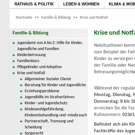
RATHAUS & POLITIK
LEBEN & WOHNEN
KLIMA & MOB
Startseite
>>
Familie & Bildung
>>
Krise und Notfall
Krise und Notfa
Familie & Bildung
Jugendamt von A bis Z: Hilfe für Kinder,
Notsituationen komm
Jugendliche und Familien
zum Beispiel der Fal
Kinderbetreuung
Kinder zu versorgen 
Familienbüro
der Familie oder Na
Pflegekinder und Adoption
Betreuungsmöglichkeit
Krise und Notfall
Allgemeiner Sozialer Dienst
Beratung für Kinder und Jugendliche
Während der regulär
Erziehungsprobleme
Montag, Dienstag, M
Jugendhilfe im Strafverfahren
Donnerstag: 8 bis 1
Kinder- und Jugendschutz
erreichen Sie die Fa
Kindeswohlgefährdung,
Rufnummern:
02361
Kindesmisshandlung und -missbrauch
Partnerschaft, Trennung und
Befindet sich ein K
Scheidung
Fachkräfte des Juge
Sorgerecht