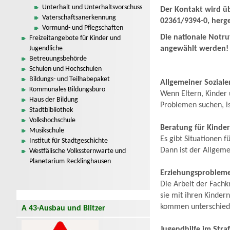
Unterhalt und Unterhaltsvorschuss
Der Kontakt wird übe
Vaterschaftsanerkennung
02361/9394-0, herge
Vormund- und Pflegschaften
Die nationale Notr
Freizeitangebote für Kinder und
Jugendliche
angewählt werden!
Betreuungsbehörde
Schulen und Hochschulen
Bildungs- und Teilhabepaket
Allgemeiner Soziale
Kommunales Bildungsbüro
Wenn Eltern, Kinder 
Haus der Bildung
Problemen suchen, is
Stadtbibliothek
Volkshochschule
Beratung für Kinde
Musikschule
Es gibt Situationen 
Institut für Stadtgeschichte
Dann ist der Allgeme
Westfälische Volkssternwarte und
Planetarium Recklinghausen
Erziehungsproblem
Die Arbeit der Fachkr
sie mit ihren Kinder
kommen unterschiedl
A 43-Ausbau und Blitzer
Jugendhilfe im Stra