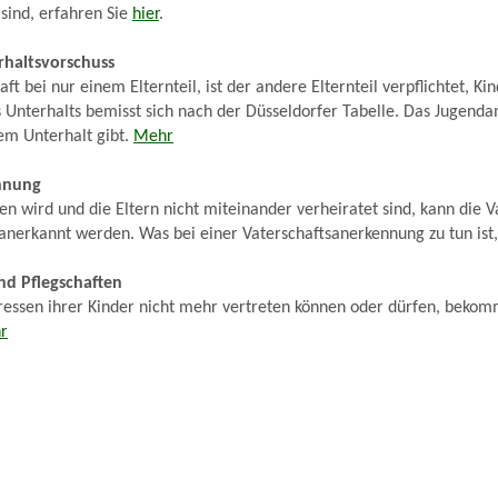
sind, erfahren Sie
hier
.
rhaltsvorschuss
ft bei nur einem Elternteil, ist der andere Elternteil verpflichtet, Ki
s Unterhalts bemisst sich nach der Düsseldorfer Tabelle. Das Jugendam
em Unterhalt gibt.
Mehr
nnung
n wird und die Eltern nicht miteinander verheiratet sind, kann die V
 anerkannt werden. Was bei einer Vaterschaftsanerkennung zu tun ist,
d Pflegschaften
ressen ihrer Kinder nicht mehr vertreten können oder dürfen, bekom
r