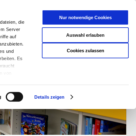
T
Nur notwendige Cookies
ateien, die
S/W - ANSICHT:
SCHRIFTGRÖßE:
rem Server
Auswahl erlauben
iffe auf
anzubieten.
Cookies zulassen
ies und
rbeiten. Es
braucht
en von
rden und wie
ookies kann
g
Details zeigen