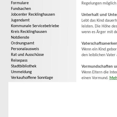
Formulare
Regelungen möglich 
Fundsachen
Jobcenter Recklinghausen
Unterhalt und Unte
Jugendamt
Lebt das Kind dauerha
Kommunale Servicebetriebe
leisten. Die Höhe de
Kreis Recklinghausen
wenn es Ärger mit d
Notdienste
Ordnungsamt
Vaterschaftsanerke
Personalausweis
Wenn ein Kind gebore
Rat und Ausschüsse
den leiblichen Vater
Reisepass
Stadtbibliothek
Vormundschaften un
Ummeldung
Wenn Eltern die Inte
Verkaufsoffene Sonntage
einen Vormund.
Meh