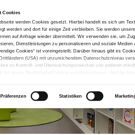
STARTSEITE
KONTAKT
STADTPLAN
PRESSE
KARRIERE
ÜBERSICH
t Cookies
seite werden Cookies gesetzt. Hierbei handelt es sich um Textd
gt werden und dort für einige Zeit verbleiben. Sie werden unse
rnen auf Anfrage wieder übermittelt. Wir verwenden sie, um Zugr
sieren, Dienstleistungen zu personalisieren und soziale Medien 
ndige Cookies“ ist voreingestellt. Darüber hinaus gibt es Cook
in Drittländern (USA) mit unzureichendem Datenschutzniveau vera
 diese zu Kontroll- und Überwachungszwecken von anderen miss
h mit einem Rechtsbehelf hiervor schützen können. Welche Art
den, wie lang sie gespeichert werden, von wem sie gesetzt wu
, können Sie unter „Details anzeigen“ erfahren oder der
tnehmen. Die von Ihnen getroffene Auswahl der gewünschten C
Präferenzen
Statistiken
Marketin
die Zukunft angepasst oder
widerrufen
werden.