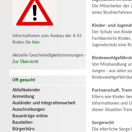
Die Mitarbeiter der
eines Strafverfahre
Kinder- und Jugend
Der Schutz von Kinde
Informationen zum Ausbau der A 43
Fachbereichs Kinder,
finden Sie
hier
.
Jugendschutz eine Ro
Aktuelle Geschwindigkeitsmessungen -
Kindeswohlgefährdu
Zur Übersicht
Von Misshandlung un
Jungen - aus allen s
Kindeswohlgefährdun
Oft gesucht
Abfallkalender
Partnerschaft, Tre
Anmeldung
Eltern wie Kinder be
Ausländer und Integrationsarbeit
Informationen und Un
Ausschreibungen
dieser Situation Tre
Bauanträge online
Baustellen
Sorgerecht
Bürgerbüro
Die elterliche Sorge 