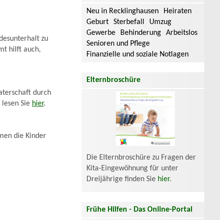
Neu in Recklinghausen
Heiraten
Geburt
Sterbefall
Umzug
Gewerbe
Behinderung
Arbeitslos
ndesunterhalt zu
Senioren und Pflege
t hilft auch,
Finanzielle und soziale Notlagen
Elternbroschüre
aterschaft durch
 lesen Sie
hier
.
men die Kinder
Die Elternbroschüre zu Fragen der
Kita-Eingewöhnung für unter
Dreijährige finden Sie
hier
.
Frühe Hilfen - Das Online-Portal