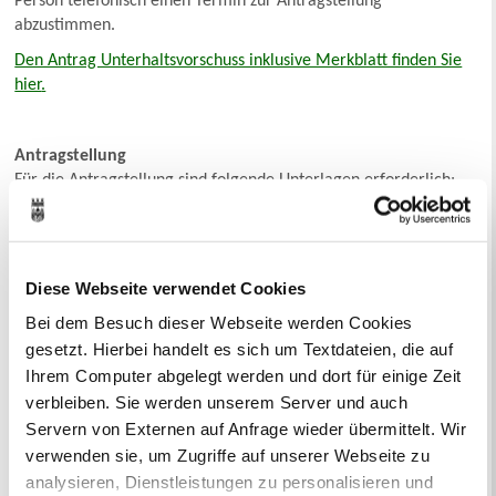
Person telefonisch einen Termin zur Antragstellung
abzustimmen.
Den Antrag Unterhaltsvorschuss inklusive Merkblatt finden Sie
hier
.
Antragstellung
Für die Antragstellung sind folgende Unterlagen erforderlich:
Geburtsurkunde des Kindes
Personalausweis/Aufenthaltstitel
Diese Webseite verwendet Cookies
letzter aktueller SGB II-Bescheid/Einkommensnachweise
Bei dem Besuch dieser Webseite werden Cookies
Kontoauszüge/Kontokarte
gesetzt. Hierbei handelt es sich um Textdateien, die auf
Ihrem Computer abgelegt werden und dort für einige Zeit
Weitere Unterlagen sind je nach Einzelfall erforderlich:
verbleiben. Sie werden unserem Server und auch
Servern von Externen auf Anfrage wieder übermittelt. Wir
Urkunde über die Anerkennung der Vaterschaft (nur bei
verwenden sie, um Zugriffe auf unserer Webseite zu
nicht ehelichen Kindern) und die Erklärung über die
analysieren, Dienstleistungen zu personalisieren und
gemeinsame Sorge bzw. Sorgerechtsentscheidung