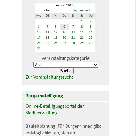
August 2026
< Juli
September >
Mo
Di
Mi
Do
Fr
Sa
So
1
2
3
4
5
6
7
8
9
10
11
12
13
14
15
16
17
18
19
20
21
22
23
24
25
26
27
28
29
30
31
Veranstaltungskategorie
Zur Veranstaltungssuche
Bürgerbeteiligung
Online-Beteiligungsportal der
Stadtverwaltung
Bauleitplanung: Für Bürger*innen gibt
es Möglichkeiten, sich an