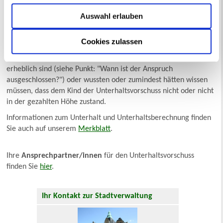
zurückzahlen?
Hat das Kind zu Unrecht Unterhaltsvorschuss erhalten, müssen
Auswahl erlauben
Sie den Betrag ersetzen, wenn und soweit Sie Überzahlung
verursacht haben durch vorsätzlich oder grob fahrlässig falsche
Cookies zulassen
oder unvollständige Angaben, nicht rechtzeitige Anzeige einer
Veränderung in den Verhältnissen, die für die Leistung
erheblich sind (siehe Punkt: "Wann ist der Anspruch
ausgeschlossen?") oder wussten oder zumindest hätten wissen
müssen, dass dem Kind der Unterhaltsvorschuss nicht oder nicht
in der gezahlten Höhe zustand.
Informationen zum Unterhalt und Unterhaltsberechnung finden
Sie auch auf unserem
Merkblatt
.
Ihre
Ansprechpartner/innen
für den Unterhaltsvorschuss
finden Sie
hier
.
Ihr Kontakt zur Stadtverwaltung