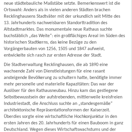
neue städtebauliche Maßstäbe setzte. Bemerkenswert ist die
Ortswahl: Anders als in vielen anderen Städten brachen
Recklinghausens Stadtväter mit der urkundlich seit Mitte des
13. Jahrhunderts nachweisbaren Standorttradition des
Altstadtmarktes. Das monumentale neue Rathaus suchte
buchstäblich „das Weite“: ein großflächiges Areal im Süden des
historischen Stadtkerns, das keine Bezüge zu den
Vorgängerbauten von 1256, 1505 und 1847 aufweist,
entwickelte sich rasch zur ersten Adresse der Stadt.
Die Stadtverwaltung Recklinghausen, die ab 1890 eine
wachsende Zahl von Dienstleistungen für eine rasant
ansteigende Bevölkerung zu schultern hatte, benötigte immer
mehr personelle und materielle Kapazitäten: Das war der
Auslöser für den Rathausneubau. Hinzu kam das gestiegene
Selbstbewusstsein der aufstrebenden, mittlerweile kreisfreien
Industriestadt, die Anschluss suchte an „standesgemäße“
architektonische Repräsentationsformen der Kaiserzeit.
Überdies sorgte eine wirtschaftliche Hochkonjunktur in den
ersten Jahren des 20. Jahrhunderts für einen Bauboom in ganz
Deutschland. Wegen dieses Wirtschaftswachstums und der