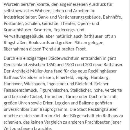
Wurzeln berufen konnte, den angemessenen Ausdruck für
selbstbewusstes Wohnen, Leben und Arbeiten im
Industriezeitalter: Bank- und Versicherungsgebäude, Bahnhöfe,
Postämter, Schulen, Gerichte, Theater, Opern- und
Krankenhäuser, Kasernen, Regierungs- und
Verwaltungsgebäude, aber natürlich auch Rathäuser, oft an
Ringstraßen, Boulevards und großen Plätzen gelegen,
übernahmen diesen Trend auf breiter Front.
Durch ein einzigartiges Städtewachstum entstanden in ganz
Deutschland zwischen 1850 und 1900 rund 200 neue Rathäuser.
Der Architekt Müller-Jena fand für das neue Recklinghäuser
Rathaus Vorbilder in Essen, Elberfeld, Leipzig, Hamburg,
Hannover, Wiesbaden, Ingolstadt und Bielefeld. Reicher
Fassadenschmuck, Figurennischen, Steildächer, hohe, verzierte
und bekrönte Giebel, Türmchen, Türme oder Dachreiter mit
großen Uhren sowie Erker, Loggien und Balkone gehörten
unverzichtbar zum Bauprogramm. Die Stadt Recklinghausen
machte es sich somit zum Ziel, der Bürgerschaft ein Rathaus zu
schenken, das keinen Vergleich zu anderen Prachtbauten jener
Zeit zu scheuen brauchte.