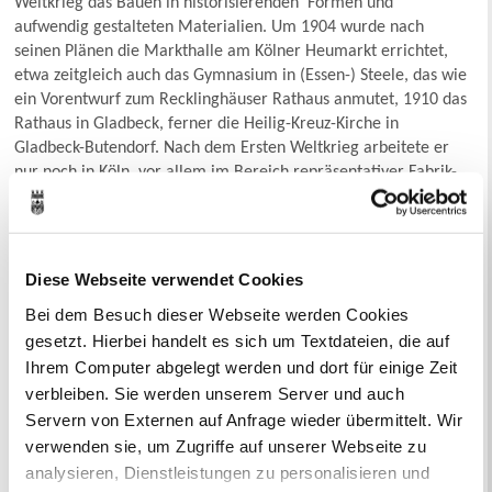
Weltkrieg das Bauen in historisierenden Formen und
aufwendig gestalteten Materialien. Um 1904 wurde nach
seinen Plänen die Markthalle am Kölner Heumarkt errichtet,
etwa zeitgleich auch das Gymnasium in (Essen-) Steele, das wie
ein Vorentwurf zum Recklinghäuser Rathaus anmutet, 1910 das
Rathaus in Gladbeck, ferner die Heilig-Kreuz-Kirche in
Gladbeck-Butendorf. Nach dem Ersten Weltkrieg arbeitete er
nur noch in Köln, vor allem im Bereich repräsentativer Fabrik-
und Verwaltungsgebäude. Der damals bedeutendste deutsche
Städteplaner, der Geheime Oberbaurat Hermann Josef Stübben
aus Köln, machte sich beim Magistrat der Stadt Recklinghausen
für den talentierten Nachwuchsarchitekten stark.
Diese Webseite verwendet Cookies
Müller-Jenas Pläne für das Recklinghäuser Rathaus, die 1904
Bei dem Besuch dieser Webseite werden Cookies
als Sieger aus einem Architektenwettbewerb hervorgegangen
gesetzt. Hierbei handelt es sich um Textdateien, die auf
waren und sogar die Bewerbung der bekannten Berliner
Ihrem Computer abgelegt werden und dort für einige Zeit
Rathausarchitekten Reinhard und Süßenguth in den Schatten
verbleiben. Sie werden unserem Server und auch
stellten, sind nicht eine „Jugendsünde“, sondern das frühe
Servern von Externen auf Anfrage wieder übermittelt. Wir
Meisterwerk eines noch wenig bekannten Baukünstlers, der ein
verwenden sie, um Zugriffe auf unserer Webseite zu
prunkvolles Stück Stadtarchitektur im Stil der Neorenaissance
analysieren, Dienstleistungen zu personalisieren und
errichten wollte.