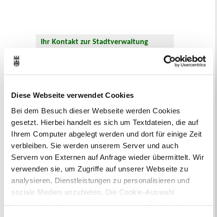
Ihr Kontakt zur Stadtverwaltung
Diese Webseite verwendet Cookies
Bei dem Besuch dieser Webseite werden Cookies
Online-Terminvergabe
gesetzt. Hierbei handelt es sich um Textdateien, die auf
Ausländerangelegenheiten
Ihrem Computer abgelegt werden und dort für einige Zeit
Beurkundung Vaterschaft, Sorge
verbleiben. Sie werden unserem Server und auch
und Unterhalt
Servern von Externen auf Anfrage wieder übermittelt. Wir
Gewerbeangelegenheiten
verwenden sie, um Zugriffe auf unserer Webseite zu
Urkundenservice
analysieren, Dienstleistungen zu personalisieren und
Online-Service (Serviceportal)
soziale Medien anzubieten. Die Cookie-Auswahl
Kontaktformular
„Notwendige Cookies“ ist voreingestellt. Darüber hinaus
Öffnungszeiten
gibt es Cookies und Dienstleister, die Daten in