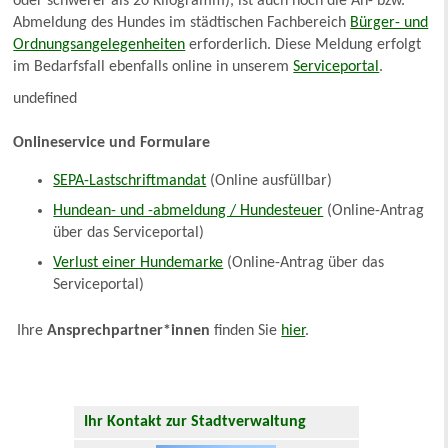
oder schwerer als 20 Kilogramm), ist auch noch die An- bzw.
Abmeldung des Hundes im städtischen Fachbereich
Bürger- und
Ordnungsangelegenheiten
erforderlich. Diese Meldung erfolgt
im Bedarfsfall ebenfalls online in unserem
Serviceportal
.
undefined
Onlineservice und Formulare
SEPA-Lastschriftmandat
(Online ausfüllbar)
Hundean- und -abmeldung / Hundesteuer
(Online-Antrag
über das Serviceportal)
Verlust einer Hundemarke
(Online-Antrag über das
Serviceportal)
Ihre
Ansprechpartner*innen
finden Sie
hier
.
Ihr Kontakt zur Stadtverwaltung