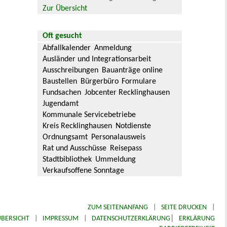
Zur Übersicht
Oft gesucht
Abfallkalender
Anmeldung
Ausländer und Integrationsarbeit
Ausschreibungen
Bauanträge online
Baustellen
Bürgerbüro
Formulare
Fundsachen
Jobcenter Recklinghausen
Jugendamt
Kommunale Servicebetriebe
Kreis Recklinghausen
Notdienste
Ordnungsamt
Personalausweis
Rat und Ausschüsse
Reisepass
Stadtbibliothek
Ummeldung
Verkaufsoffene Sonntage
ZUM SEITENANFANG
|
SEITE DRUCKEN
|
|
BERSICHT
|
IMPRESSUM
|
DATENSCHUTZERKLÄRUNG
ERKLÄRUNG