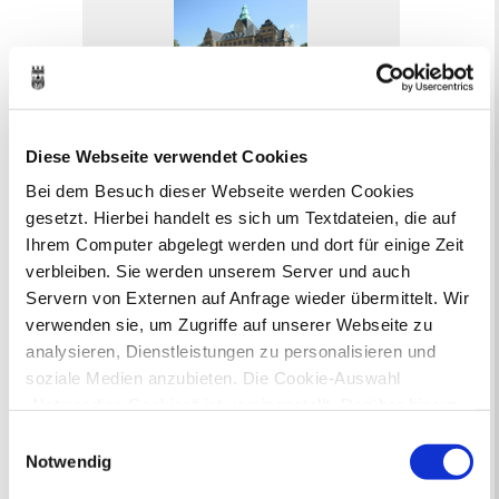
Online-Terminvergabe
Diese Webseite verwendet Cookies
Ausländerangelegenheiten
Bei dem Besuch dieser Webseite werden Cookies
Beurkundung Vaterschaft, Sorge
gesetzt. Hierbei handelt es sich um Textdateien, die auf
und Unterhalt
Ihrem Computer abgelegt werden und dort für einige Zeit
Gewerbeangelegenheiten
verbleiben. Sie werden unserem Server und auch
Urkundenservice
Servern von Externen auf Anfrage wieder übermittelt. Wir
Online-Service (Serviceportal)
verwenden sie, um Zugriffe auf unserer Webseite zu
Kontaktformular
Öffnungszeiten
analysieren, Dienstleistungen zu personalisieren und
E-Rechnung FAQ
soziale Medien anzubieten. Die Cookie-Auswahl
Bürgerservice von A-Z
„Notwendige Cookies“ ist voreingestellt. Darüber hinaus
Ausweisstatus
gibt es Cookies und Dienstleister, die Daten in
Einwilligungsauswahl
Defekte Straßenbeleuchtung melden
Drittländern (USA) mit unzureichendem
Notwendig
Datenschutzniveau verarbeiten. Es besteht die Gefahr,