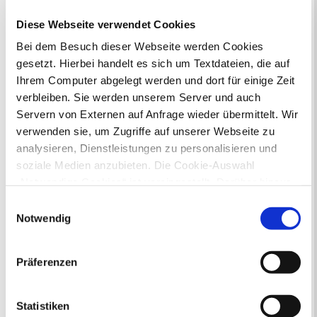
Gewerbeangelegenheiten
Diese Webseite verwendet Cookies
Urkundenservice
Online-Service (Serviceportal)
Bei dem Besuch dieser Webseite werden Cookies
Kontaktformular
gesetzt. Hierbei handelt es sich um Textdateien, die auf
Öffnungszeiten
Ihrem Computer abgelegt werden und dort für einige Zeit
E-Rechnung FAQ
verbleiben. Sie werden unserem Server und auch
Bürgerservice von A-Z
Servern von Externen auf Anfrage wieder übermittelt. Wir
Ausweisstatus
verwenden sie, um Zugriffe auf unserer Webseite zu
Defekte Straßenbeleuchtung melden
analysieren, Dienstleistungen zu personalisieren und
soziale Medien anzubieten. Die Cookie-Auswahl
Veranstaltungskalender
„Notwendige Cookies“ ist voreingestellt. Darüber hinaus
gibt es Cookies und Dienstleister, die Daten in
August 2026
Einwilligungsauswahl
< Juli
September >
Drittländern (USA) mit unzureichendem
Notwendig
Mo
Di
Mi
Do
Fr
Sa
So
Datenschutzniveau verarbeiten. Es besteht die Gefahr,
1
2
dass diese zu Kontroll- und Überwachungszwecken von
3
4
5
6
7
8
9
Präferenzen
10
11
12
13
14
15
16
anderen missbraucht werden, ohne dass Sie sich mit
17
18
19
20
21
22
23
einem Rechtsbehelf hiervor schützen können. Welche
24
25
26
27
28
29
30
Arten von Cookies genau gesetzt werden, wie lang sie
31
Statistiken