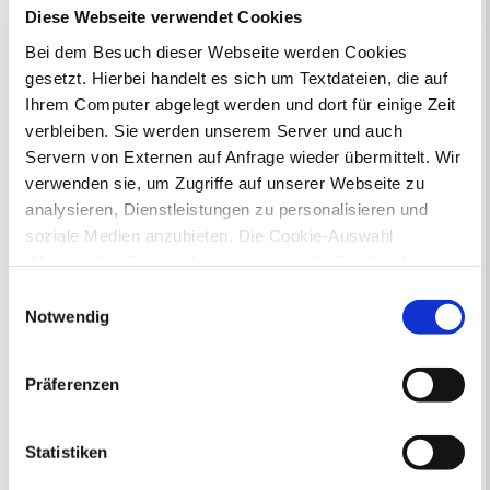
Diese Webseite verwendet Cookies
Bei dem Besuch dieser Webseite werden Cookies
Bürgerbeteiligung
gesetzt. Hierbei handelt es sich um Textdateien, die auf
Online-Beteiligungsportal der
Ihrem Computer abgelegt werden und dort für einige Zeit
Stadtverwaltung
verbleiben. Sie werden unserem Server und auch
Servern von Externen auf Anfrage wieder übermittelt. Wir
Bauleitplanung: Für Bürger*innen gibt
verwenden sie, um Zugriffe auf unserer Webseite zu
es Möglichkeiten, sich an
analysieren, Dienstleistungen zu personalisieren und
Bebauungsplänen und Änderungen zum
soziale Medien anzubieten. Die Cookie-Auswahl
Flächennutzungsplan zu beteiligen.
„Notwendige Cookies“ ist voreingestellt. Darüber hinaus
Aktuelle Bürgerbeteiligungen zu
gibt es Cookies und Dienstleister, die Daten in
Einwilligungsauswahl
Bebauungsplänen finden Sie hier.
Drittländern (USA) mit unzureichendem
Notwendig
Datenschutzniveau verarbeiten. Es besteht die Gefahr,
Aktuelle Bürgerbeteiligungen zu
dass diese zu Kontroll- und Überwachungszwecken von
Flächennutzungsplan-Änderungen finden
Präferenzen
anderen missbraucht werden, ohne dass Sie sich mit
Sie hier.
einem Rechtsbehelf hiervor schützen können. Welche
Arten von Cookies genau gesetzt werden, wie lang sie
Statistiken
Lebenslagen
gespeichert werden, von wem sie gesetzt wurden und