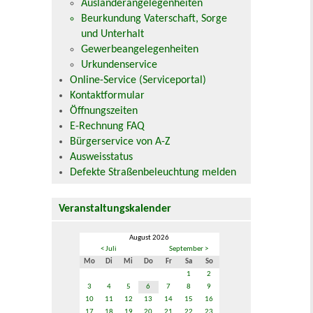
Ausländerangelegenheiten
Beurkundung Vaterschaft, Sorge
und Unterhalt
Gewerbeangelegenheiten
Urkundenservice
Online-Service (Serviceportal)
Kontaktformular
Öffnungszeiten
E-Rechnung FAQ
Bürgerservice von A-Z
Ausweisstatus
Defekte Straßenbeleuchtung melden
Veranstaltungskalender
August 2026
< Juli
September >
Mo
Di
Mi
Do
Fr
Sa
So
1
2
3
4
5
6
7
8
9
10
11
12
13
14
15
16
17
18
19
20
21
22
23