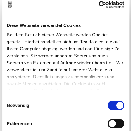
Aktuelle Bürgerbeteiligungen zu
Flächennutzungsplan-Änderungen finden
Sie hier.
Diese Webseite verwendet Cookies
Lebenslagen
Bei dem Besuch dieser Webseite werden Cookies
gesetzt. Hierbei handelt es sich um Textdateien, die auf
Neu in Recklinghausen
Heiraten
Ihrem Computer abgelegt werden und dort für einige Zeit
Geburt
Sterbefall
Umzug
Gewerbe
verbleiben. Sie werden unserem Server und auch
Behinderung
Arbeitslos
Servern von Externen auf Anfrage wieder übermittelt. Wir
Senioren und Pflege
Finanzielle und soziale Notlagen
verwenden sie, um Zugriffe auf unserer Webseite zu
analysieren, Dienstleistungen zu personalisieren und
soziale Medien anzubieten. Die Cookie-Auswahl
Ausflugsziele
„Notwendige Cookies“ ist voreingestellt. Darüber hinaus
gibt es Cookies und Dienstleister, die Daten in
Einwilligungsauswahl
Drittländern (USA) mit unzureichendem
Notwendig
Datenschutzniveau verarbeiten. Es besteht die Gefahr,
dass diese zu Kontroll- und Überwachungszwecken von
Präferenzen
Vom Stadthafen über Parks und Halden
anderen missbraucht werden, ohne dass Sie sich mit
bis zur Sternwarte - Recklinghausen