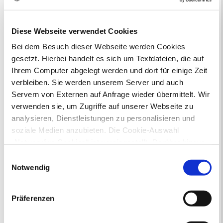
Bauleitplanung: Für Bürger*innen gibt
es Möglichkeiten, sich an
Diese Webseite verwendet Cookies
Bebauungsplänen und Änderungen zum
Flächennutzungsplan zu beteiligen.
Bei dem Besuch dieser Webseite werden Cookies
gesetzt. Hierbei handelt es sich um Textdateien, die auf
Aktuelle Bürgerbeteiligungen zu
Ihrem Computer abgelegt werden und dort für einige Zeit
Bebauungsplänen finden Sie hier.
verbleiben. Sie werden unserem Server und auch
Servern von Externen auf Anfrage wieder übermittelt. Wir
Aktuelle Bürgerbeteiligungen zu
verwenden sie, um Zugriffe auf unserer Webseite zu
Flächennutzungsplan-Änderungen finden
analysieren, Dienstleistungen zu personalisieren und
Sie hier.
soziale Medien anzubieten. Die Cookie-Auswahl
„Notwendige Cookies“ ist voreingestellt. Darüber hinaus
Lebenslagen
gibt es Cookies und Dienstleister, die Daten in
Einwilligungsauswahl
Neu in Recklinghausen
Heiraten
Drittländern (USA) mit unzureichendem
Notwendig
Geburt
Sterbefall
Umzug
Gewerbe
Datenschutzniveau verarbeiten. Es besteht die Gefahr,
Behinderung
Arbeitslos
dass diese zu Kontroll- und Überwachungszwecken von
Senioren und Pflege
Präferenzen
anderen missbraucht werden, ohne dass Sie sich mit
Finanzielle und soziale Notlagen
einem Rechtsbehelf hiervor schützen können. Welche