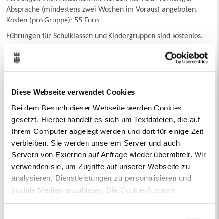
Absprache (mindestens zwei Wochen im Voraus) angeboten.
Kosten (pro Gruppe): 55 Euro.
Führungen für Schulklassen und Kindergruppen sind kostenlos.
Die Größe einer Gruppe darf eine Personenzahl von 25 nicht
überschreiten.
Es besteht die Möglichkeit, Führungen auch außerhalb der
Öffnungszeiten stattfinden zu lassen.
Diese Webseite verwendet Cookies
Bei dem Besuch dieser Webseite werden Cookies
gesetzt. Hierbei handelt es sich um Textdateien, die auf
Ansprechpartnerin:
Ihrem Computer abgelegt werden und dort für einige Zeit
verbleiben. Sie werden unserem Server und auch
Dr. Angelika Böttcher
Servern von Externen auf Anfrage wieder übermittelt. Wir
Telefon: 02361/50-1907
verwenden sie, um Zugriffe auf unserer Webseite zu
angelika.boettcher(at)recklinghausen.de
analysieren, Dienstleistungen zu personalisieren und
soziale Medien anzubieten. Die Cookie-Auswahl
„Notwendige Cookies“ ist voreingestellt. Darüber hinaus
Weitere Informationen:
gibt es Cookies und Dienstleister, die Daten in
Einwilligungsauswahl