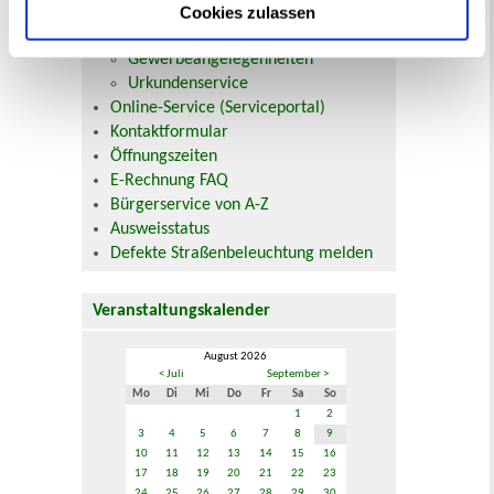
Beurkundung Vaterschaft, Sorge
Cookies zulassen
und Unterhalt
Gewerbeangelegenheiten
Urkundenservice
Online-Service (Serviceportal)
Kontaktformular
Öffnungszeiten
E-Rechnung FAQ
Bürgerservice von A-Z
Ausweisstatus
Defekte Straßenbeleuchtung melden
Veranstaltungskalender
August 2026
< Juli
September >
Mo
Di
Mi
Do
Fr
Sa
So
1
2
3
4
5
6
7
8
9
10
11
12
13
14
15
16
17
18
19
20
21
22
23
24
25
26
27
28
29
30