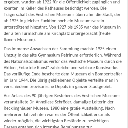
ergaben, wurden ab 1922 für die Öffentlichkeit zugänglich und
konnten im Keller des Rathauses besichtigt werden. Die
Trägerschaft des Vestischen Museums übernahm die Stadt, der
ab 1925 in gleicher Funktion noch ein Museumsverein
unterstützend hinzutrat. Von 1927 bis 1935 war das Museum in
der alten Turmschule am Kirchplatz untergebracht (heute
Ikonen-Museum).
Das immense Anwachsen der Sammlung machte 1935 einen
Umzug in das alte Gymnasium Petrinum erforderlich. Während
des Nationalsozialismus verlor das Vestische Museum durch die
Aktion „Entartete Kunst“ zahlreiche unersetzbare Kunstwerke.
Das vorläufige Ende bescherte dem Museum ein Bombentreffer
im Jahr 1944. Die übrig gebliebenen Objekte verteilte man in
verschiedene provisorische Depots im ganzen Stadtgebiet.
Aus Anlass des 90-jährigen Bestehens des Vestischen Museums
veranstaltete Dr. Anneliese Schröder, damalige Leiterin der
Recklinghäuser Museen, 1980 eine große Ausstellung. Nach
mehreren Jahrzehnten war es der Öffentlichkeit erstmals
wieder möglich, die wichtigsten Bestände zu besichtigen.
Daraus ergaben sich intensive Bemühungen zur