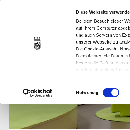
Diese Webseite verwende
Bei dem Besuch dieser Web
auf Ihrem Computer abgele
und auch Servern von Exte
unserer Webseite zu analy
Die Cookie-Auswahl „Notwe
Dienstleister, die Daten 
besteht die Gefahr, dass
werden, ohne dass Sie sic
Cookies genau gesetzt wer
Sie dies verhindern können
Einwilligungsauswahl
Datenschutzerklärung
en
Notwendig
jederzeit mit Wirkung für 