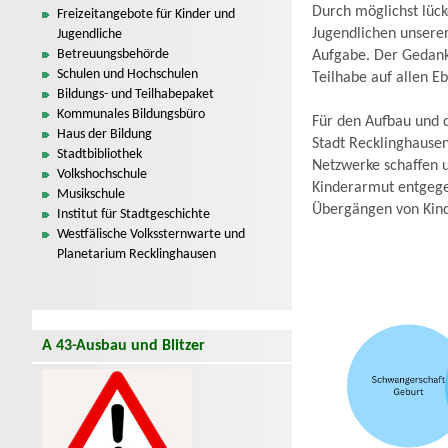
Durch möglichst lüc
Freizeitangebote für Kinder und
Jugendlichen unserer
Jugendliche
Betreuungsbehörde
Aufgabe. Der Gedank
Schulen und Hochschulen
Teilhabe auf allen E
Bildungs- und Teilhabepaket
Kommunales Bildungsbüro
Für den Aufbau und 
Haus der Bildung
Stadt Recklinghausen
Stadtbibliothek
Netzwerke schaffen 
Volkshochschule
Kinderarmut entgege
Musikschule
Übergängen von Kinde
Institut für Stadtgeschichte
Westfälische Volkssternwarte und
Planetarium Recklinghausen
A 43-Ausbau und Blitzer