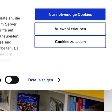
T
Nur notwendige Cookies
ateien, die
S/W - ANSICHT:
SCHRIFTGRÖßE:
rem Server
Auswahl erlauben
iffe auf
anzubieten.
Cookies zulassen
ies und
rbeiten. Es
braucht
en von
rden und wie
ookies kann
g
Details zeigen