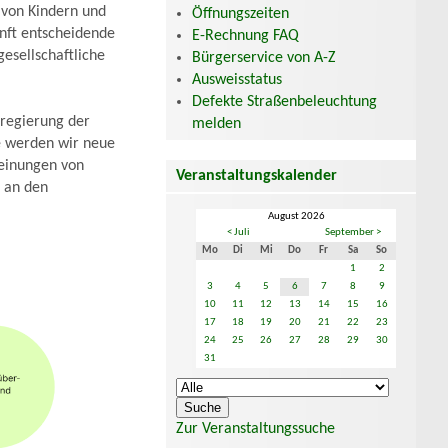
 von Kindern und
Öffnungszeiten
unft entscheidende
E-Rechnung FAQ
esellschaftliche
Bürgerservice von A-Z
Ausweisstatus
Defekte Straßenbeleuchtung
eregierung der
melden
fe werden wir neue
heinungen von
Veranstaltungskalender
 an den
August 2026
< Juli
September >
Mo
Di
Mi
Do
Fr
Sa
So
1
2
3
4
5
6
7
8
9
10
11
12
13
14
15
16
17
18
19
20
21
22
23
24
25
26
27
28
29
30
31
Zur Veranstaltungssuche