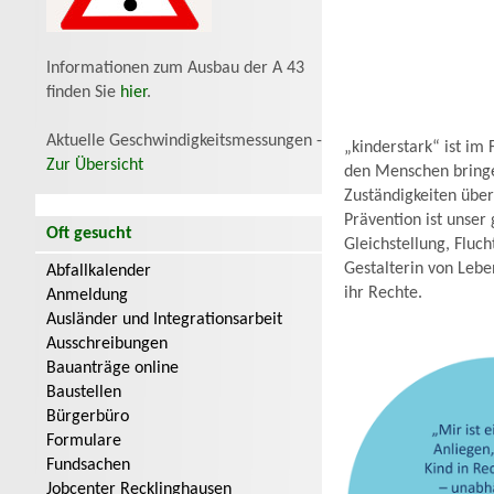
Informationen zum Ausbau der A 43
finden Sie
hier
.
Aktuelle Geschwindigkeitsmessungen -
„kinderstark“ ist im
Zur Übersicht
den Menschen bringe
Zuständigkeiten über
Prävention ist unser
Oft gesucht
Gleichstellung, Flu
Gestalterin von Leb
Abfallkalender
ihr Rechte.
Anmeldung
Ausländer und Integrationsarbeit
Ausschreibungen
Bauanträge online
Baustellen
Bürgerbüro
Formulare
Fundsachen
Jobcenter Recklinghausen