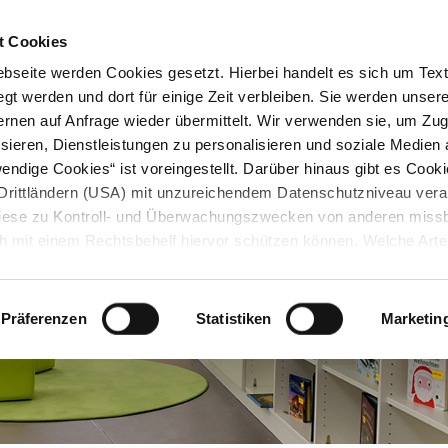
STARTSEITE
KONTAKT
STADTPLAN
PRESSE
KARRIERE
ÜBERSICH
t Cookies
seite werden Cookies gesetzt. Hierbei handelt es sich um Textd
gt werden und dort für einige Zeit verbleiben. Sie werden unse
rnen auf Anfrage wieder übermittelt. Wir verwenden sie, um Zugr
sieren, Dienstleistungen zu personalisieren und soziale Medien 
ndige Cookies“ ist voreingestellt. Darüber hinaus gibt es Cook
in Drittländern (USA) mit unzureichendem Datenschutzniveau vera
 diese zu Kontroll- und Überwachungszwecken von anderen miss
h mit einem Rechtsbehelf hiervor schützen können. Welche Art
den, wie lang sie gespeichert werden, von wem sie gesetzt wu
, können Sie unter „Details anzeigen“ erfahren oder der
tnehmen. Die von Ihnen getroffene Auswahl der gewünschten C
Präferenzen
Statistiken
Marketin
die Zukunft angepasst oder
widerrufen
werden.