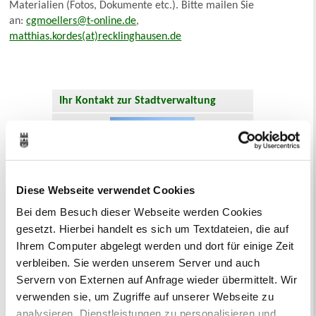
Materialien (Fotos, Dokumente etc.). Bitte mailen Sie
an:
cgmoellers@t-online.de
,
matthias.kordes(at)recklinghausen.de
Ihr Kontakt zur Stadtverwaltung
Diese Webseite verwendet Cookies
Bei dem Besuch dieser Webseite werden Cookies
Online-Terminvergabe
gesetzt. Hierbei handelt es sich um Textdateien, die auf
Ausländerangelegenheiten
Ihrem Computer abgelegt werden und dort für einige Zeit
Beurkundung Vaterschaft, Sorge
verbleiben. Sie werden unserem Server und auch
und Unterhalt
Gewerbeangelegenheiten
Servern von Externen auf Anfrage wieder übermittelt. Wir
Urkundenservice
verwenden sie, um Zugriffe auf unserer Webseite zu
Online-Service (Serviceportal)
analysieren, Dienstleistungen zu personalisieren und