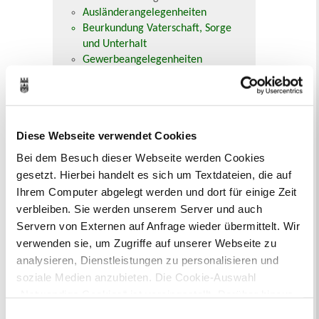
Ausländerangelegenheiten
Beurkundung Vaterschaft, Sorge
und Unterhalt
Gewerbeangelegenheiten
Urkundenservice
Online-Service (Serviceportal)
Kontaktformular
Öffnungszeiten
Diese Webseite verwendet Cookies
E-Rechnung FAQ
Bürgerservice von A-Z
Bei dem Besuch dieser Webseite werden Cookies
Ausweisstatus
gesetzt. Hierbei handelt es sich um Textdateien, die auf
Defekte Straßenbeleuchtung melden
Ihrem Computer abgelegt werden und dort für einige Zeit
verbleiben. Sie werden unserem Server und auch
Veranstaltungskalender
Servern von Externen auf Anfrage wieder übermittelt. Wir
verwenden sie, um Zugriffe auf unserer Webseite zu
August 2026
analysieren, Dienstleistungen zu personalisieren und
< Juli
September >
soziale Medien anzubieten. Die Cookie-Auswahl
Mo
Di
Mi
Do
Fr
Sa
So
1
2
„Notwendige Cookies“ ist voreingestellt. Darüber hinaus
3
4
5
6
7
8
9
gibt es Cookies und Dienstleister, die Daten in
Einwilligungsauswahl
10
11
12
13
14
15
16