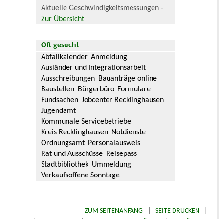
Aktuelle Geschwindigkeitsmessungen -
Zur Übersicht
Oft gesucht
Abfallkalender
Anmeldung
Ausländer und Integrationsarbeit
Ausschreibungen
Bauanträge online
Baustellen
Bürgerbüro
Formulare
Fundsachen
Jobcenter Recklinghausen
Jugendamt
Kommunale Servicebetriebe
Kreis Recklinghausen
Notdienste
Ordnungsamt
Personalausweis
Rat und Ausschüsse
Reisepass
Stadtbibliothek
Ummeldung
Verkaufsoffene Sonntage
ZUM SEITENANFANG
|
SEITE DRUCKEN
|