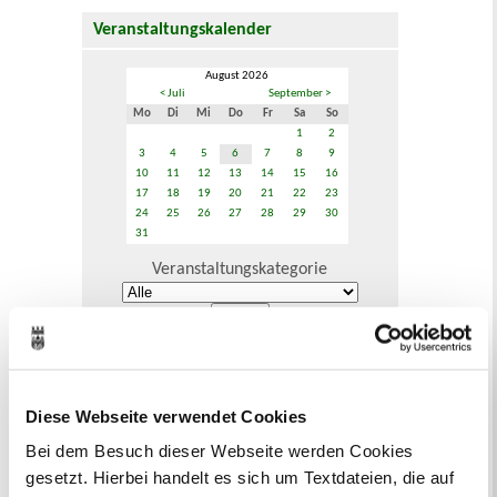
Veranstaltungskalender
August 2026
< Juli
September >
Mo
Di
Mi
Do
Fr
Sa
So
1
2
3
4
5
6
7
8
9
10
11
12
13
14
15
16
17
18
19
20
21
22
23
24
25
26
27
28
29
30
31
Veranstaltungskategorie
Zur Veranstaltungssuche
Bürgerbeteiligung
Diese Webseite verwendet Cookies
Online-Beteiligungsportal der
Bei dem Besuch dieser Webseite werden Cookies
Stadtverwaltung
gesetzt. Hierbei handelt es sich um Textdateien, die auf