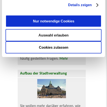
jederzeit mit Wirkung für die Zukunft angepasst oder
Rund ums Ordnungsamt - Fragen von
Details zeigen
widerrufen
werden.
A bis Z
Nur notwendige Cookies
Auswahl erlauben
Von der Autowäsche bis zum
Cookies zulassen
Zigarettenstummel: Hier finden Sie
Informationen des Ordnungsamts zu
häufig gestellten Fragen.
Mehr
Aufbau der Stadtverwaltung
Sie wollen mehr darüber erfahren, wie