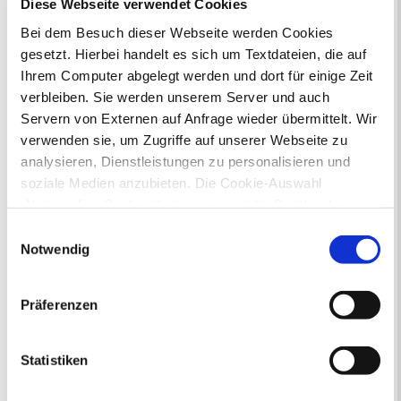
Diese Webseite verwendet Cookies
Bei dem Besuch dieser Webseite werden Cookies
Zur Veranstaltungssuche
gesetzt. Hierbei handelt es sich um Textdateien, die auf
Ihrem Computer abgelegt werden und dort für einige Zeit
Bürgerbeteiligung
verbleiben. Sie werden unserem Server und auch
Servern von Externen auf Anfrage wieder übermittelt. Wir
Online-Beteiligungsportal der
verwenden sie, um Zugriffe auf unserer Webseite zu
Stadtverwaltung
analysieren, Dienstleistungen zu personalisieren und
Bauleitplanung: Für Bürger*innen gibt
soziale Medien anzubieten. Die Cookie-Auswahl
es Möglichkeiten, sich an
„Notwendige Cookies“ ist voreingestellt. Darüber hinaus
Bebauungsplänen und Änderungen zum
gibt es Cookies und Dienstleister, die Daten in
Einwilligungsauswahl
Flächennutzungsplan zu beteiligen.
Drittländern (USA) mit unzureichendem
Notwendig
Datenschutzniveau verarbeiten. Es besteht die Gefahr,
Aktuelle Bürgerbeteiligungen zu
dass diese zu Kontroll- und Überwachungszwecken von
Bebauungsplänen finden Sie hier.
Präferenzen
anderen missbraucht werden, ohne dass Sie sich mit
einem Rechtsbehelf hiervor schützen können. Welche
Aktuelle Bürgerbeteiligungen zu
Arten von Cookies genau gesetzt werden, wie lang sie
Flächennutzungsplan-Änderungen finden
Statistiken
gespeichert werden, von wem sie gesetzt wurden und
Sie hier.
wie Sie dies verhindern können, können Sie unter