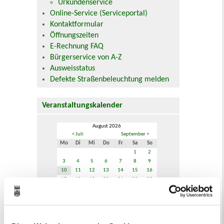
Urkundenservice
Online-Service (Serviceportal)
Kontaktformular
Öffnungszeiten
E-Rechnung FAQ
Bürgerservice von A-Z
Ausweisstatus
Defekte Straßenbeleuchtung melden
Veranstaltungskalender
August 2026
< Juli
September >
Mo
Di
Mi
Do
Fr
Sa
So
1
2
3
4
5
6
7
8
9
10
11
12
13
14
15
16
17
18
19
20
21
22
23
24
25
26
27
28
29
30
31
Veranstaltungskategorie