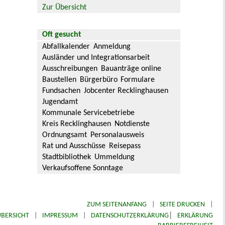
Zur Übersicht
Oft gesucht
Abfallkalender
Anmeldung
Ausländer und Integrationsarbeit
Ausschreibungen
Bauanträge online
Baustellen
Bürgerbüro
Formulare
Fundsachen
Jobcenter Recklinghausen
Jugendamt
Kommunale Servicebetriebe
Kreis Recklinghausen
Notdienste
Ordnungsamt
Personalausweis
Rat und Ausschüsse
Reisepass
Stadtbibliothek
Ummeldung
Verkaufsoffene Sonntage
ZUM SEITENANFANG
|
SEITE DRUCKEN
|
|
BERSICHT
|
IMPRESSUM
|
DATENSCHUTZERKLÄRUNG
ERKLÄRUNG