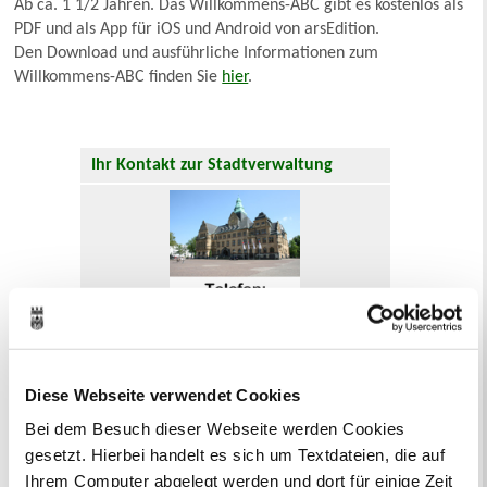
Ab ca. 1 1/2 Jahren. Das Willkommens-ABC gibt es kostenlos als
PDF und als App für iOS und Android von arsEdition.
Den Download und ausführliche Informationen zum
Willkommens-ABC finden Sie
hier
.
Ihr Kontakt zur Stadtverwaltung
Online-Terminvergabe
Ausländerangelegenheiten
Beurkundung Vaterschaft, Sorge
Diese Webseite verwendet Cookies
und Unterhalt
Bei dem Besuch dieser Webseite werden Cookies
Gewerbeangelegenheiten
gesetzt. Hierbei handelt es sich um Textdateien, die auf
Urkundenservice
Ihrem Computer abgelegt werden und dort für einige Zeit
Online-Service (Serviceportal)