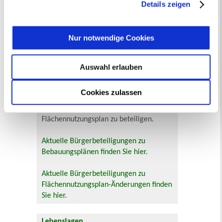
jederzeit mit Wirkung für die Zukunft angepasst oder
Details zeigen
Zur Veranstaltungssuche
widerrufen
werden.
Bürgerbeteiligung
Nur notwendige Cookies
Online-Beteiligungsportal der
Stadtverwaltung
Auswahl erlauben
Bauleitplanung: Für Bürger*innen gibt
Cookies zulassen
es Möglichkeiten, sich an
Bebauungsplänen und Änderungen zum
Flächennutzungsplan zu beteiligen.
Aktuelle Bürgerbeteiligungen zu
Bebauungsplänen finden Sie hier.
Aktuelle Bürgerbeteiligungen zu
Flächennutzungsplan-Änderungen finden
Sie hier.
Lebenslagen