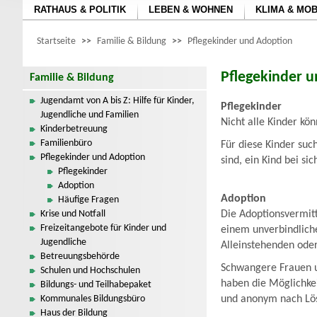
RATHAUS & POLITIK
LEBEN & WOHNEN
KLIMA & MOB
Startseite
>>
Familie & Bildung
>>
Pflegekinder und Adoption
Pflegekinder 
Familie & Bildung
Jugendamt von A bis Z: Hilfe für Kinder,
Pflegekinder
Jugendliche und Familien
Nicht alle Kinder kö
Kinderbetreuung
Familienbüro
Für diese Kinder suc
Pflegekinder und Adoption
sind, ein Kind bei s
Pflegekinder
Adoption
Adoption
Häufige Fragen
Krise und Notfall
Die Adoptionsvermitt
Freizeitangebote für Kinder und
einem unverbindlich
Jugendliche
Alleinstehenden oder 
Betreuungsbehörde
Schwangere Frauen un
Schulen und Hochschulen
haben die Möglichkei
Bildungs- und Teilhabepaket
Kommunales Bildungsbüro
und anonym nach Lö
Haus der Bildung