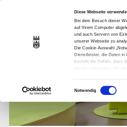
Diese Webseite verwende
Bei dem Besuch dieser Web
auf Ihrem Computer abgele
und auch Servern von Exte
unserer Webseite zu analy
Die Cookie-Auswahl „Notwe
Dienstleister, die Daten 
besteht die Gefahr, dass
werden, ohne dass Sie sic
Cookies genau gesetzt wer
Sie dies verhindern können
Einwilligungsauswahl
Datenschutzerklärung
en
Notwendig
jederzeit mit Wirkung für 