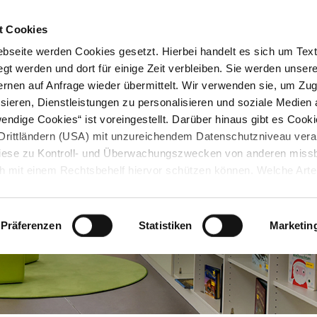
STARTSEITE
KONTAKT
STADTPLAN
PRESSE
KARRIERE
ÜBERSICH
t Cookies
seite werden Cookies gesetzt. Hierbei handelt es sich um Textd
gt werden und dort für einige Zeit verbleiben. Sie werden unse
rnen auf Anfrage wieder übermittelt. Wir verwenden sie, um Zugr
sieren, Dienstleistungen zu personalisieren und soziale Medien 
ndige Cookies“ ist voreingestellt. Darüber hinaus gibt es Cook
in Drittländern (USA) mit unzureichendem Datenschutzniveau vera
 diese zu Kontroll- und Überwachungszwecken von anderen miss
h mit einem Rechtsbehelf hiervor schützen können. Welche Art
den, wie lang sie gespeichert werden, von wem sie gesetzt wu
, können Sie unter „Details anzeigen“ erfahren oder der
tnehmen. Die von Ihnen getroffene Auswahl der gewünschten C
Präferenzen
Statistiken
Marketin
die Zukunft angepasst oder
widerrufen
werden.