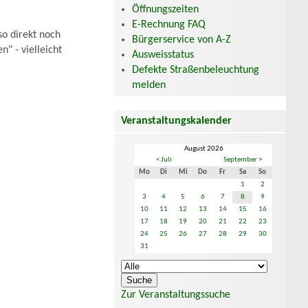
Öffnungszeiten
E-Rechnung FAQ
so direkt noch
Bürgerservice von A-Z
" - vielleicht
Ausweisstatus
Defekte Straßenbeleuchtung
melden
Veranstaltungskalender
August 2026
< Juli
September >
Mo
Di
Mi
Do
Fr
Sa
So
1
2
3
4
5
6
7
8
9
10
11
12
13
14
15
16
17
18
19
20
21
22
23
24
25
26
27
28
29
30
31
Zur Veranstaltungssuche