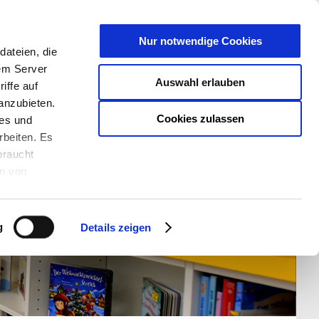
T
Nur notwendige Cookies
ateien, die
S/W - ANSICHT:
SCHRIFTGRÖßE:
rem Server
Auswahl erlauben
iffe auf
anzubieten.
Cookies zulassen
ies und
rbeiten. Es
braucht
en von
rden und wie
ookies kann
g
Details zeigen