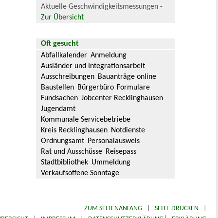
Aktuelle Geschwindigkeitsmessungen -
Zur Übersicht
Oft gesucht
Abfallkalender
Anmeldung
Ausländer und Integrationsarbeit
Ausschreibungen
Bauanträge online
Baustellen
Bürgerbüro
Formulare
Fundsachen
Jobcenter Recklinghausen
Jugendamt
Kommunale Servicebetriebe
Kreis Recklinghausen
Notdienste
Ordnungsamt
Personalausweis
Rat und Ausschüsse
Reisepass
Stadtbibliothek
Ummeldung
Verkaufsoffene Sonntage
ZUM SEITENANFANG
|
SEITE DRUCKEN
|