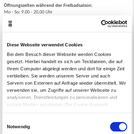
Öffnungszeiten während der Freibadsaison:
Mo - So: 9.00 - 20.00 Uhr
Bitte beachten Sie auch
"Aktuelles"
.
Eintrittspreise (Hallenbad Herner Straße, Südbad, Mollbeck)
Diese Webseite verwendet Cookies
Einzelkarte Erwachsene: 3,50 Euro
Bei dem Besuch dieser Webseite werden Cookies
Einzelkarte Kinder/Jugendliche (bis einschl. 15 Jahre): 2,00 Euro
gesetzt. Hierbei handelt es sich um Textdateien, die auf
Zehnerkarte Erwachsene: 29,00 Euro
Zehnerkarte Kinder/Jugendliche (bis einschl. 15 Jahre): 15,00
Ihrem Computer abgelegt werden und dort für einige Zeit
Euro
verbleiben. Sie werden unserem Server und auch
Weitere Karten siehe
Preisliste
(PDF).
Servern von Externen auf Anfrage wieder übermittelt. Wir
verwenden sie, um Zugriffe auf unserer Webseite zu
Eintrittspreise (Naturfreibad Suderwich)
analysieren, Dienstleistungen zu personalisieren und
Einzelkarte Erwachsene: 3,20 Euro
Einzelkarte Kinder/Jugendliche (bis einschl. 15 Jahre): 1,80 Euro
soziale Medien anzubieten. Die Cookie-Auswahl
Zehnerkarte Erwachsene: 25,00 Euro
„Notwendige Cookies“ ist voreingestellt. Darüber hinaus
Zehnerkarte Kinder/Jugendliche (bis einschl. 15 Jahre): 13,50
gibt es Cookies und Dienstleister, die Daten in
Einwilligungsauswahl
Euro
Drittländern (USA) mit unzureichendem
Notwendig
Weitere Preise siehe
Preisliste
(PDF).
Datenschutzniveau verarbeiten. Es besteht die Gefahr,