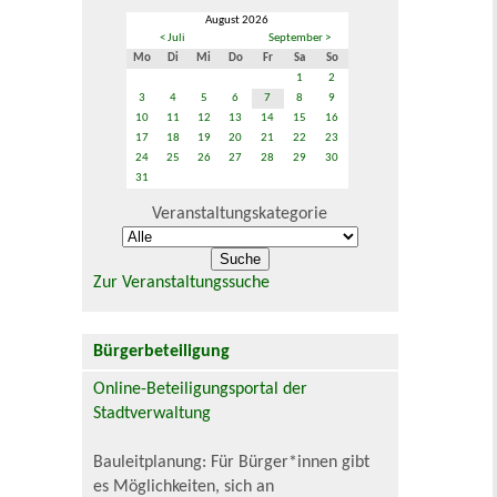
August 2026
< Juli
September >
Mo
Di
Mi
Do
Fr
Sa
So
1
2
3
4
5
6
7
8
9
10
11
12
13
14
15
16
17
18
19
20
21
22
23
24
25
26
27
28
29
30
31
Veranstaltungskategorie
Zur Veranstaltungssuche
Bürgerbeteiligung
Online-Beteiligungsportal der
Stadtverwaltung
Bauleitplanung: Für Bürger*innen gibt
es Möglichkeiten, sich an