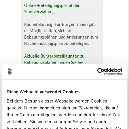
Online-Beteiligungsportal der
Stadtverwaltung
Bauleitplanung: Für Bürger*innen gibt
es Möglichkeiten, sich an
Bebauungsplänen und Änderungen zum
Flächennutzungsplan zu beteiligen.
Aktuelle Bürgerbeteiligungen zu
Bebauungsplänen finden Sie hier.
Aktuelle Bürgerbeteiligungen zu
Flächennutzungsplan-Änderungen finden
Sie hier.
Diese Webseite verwendet Cookies
Bei dem Besuch dieser Webseite werden Cookies
Lebenslagen
gesetzt. Hierbei handelt es sich um Textdateien, die auf
Neu in Recklinghausen
Heiraten
Ihrem Computer abgelegt werden und dort für einige Zeit
Geburt
Sterbefall
Umzug
Gewerbe
verbleiben. Sie werden unserem Server und auch
Behinderung
Arbeitslos
Servern von Externen auf Anfrage wieder übermittelt. Wir