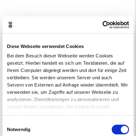
Diese Webseite verwendet Cookies
Ihr Kontakt zur Stadtverwaltung
Bei dem Besuch dieser Webseite werden Cookies
gesetzt. Hierbei handelt es sich um Textdateien, die auf
Ihrem Computer abgelegt werden und dort für einige Zeit
verbleiben. Sie werden unserem Server und auch
Servern von Externen auf Anfrage wieder übermittelt. Wir
verwenden sie, um Zugriffe auf unserer Webseite zu
analysieren, Dienstleistungen zu personalisieren und
Online-Terminvergabe
soziale Medien anzubieten. Die Cookie-Auswahl
Ausländerangelegenheiten
„Notwendige Cookies“ ist voreingestellt. Darüber hinaus
Beurkundung Vaterschaft, Sorge
gibt es Cookies und Dienstleister, die Daten in
Einwilligungsauswahl
und Unterhalt
Drittländern (USA) mit unzureichendem
Notwendig
Gewerbeangelegenheiten
Datenschutzniveau verarbeiten. Es besteht die Gefahr,