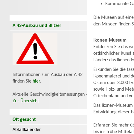
Kommunale Ga
Die Museen auf einen
den Museen finden 
A 43-Ausbau und Blitzer
Ikonen-Museum
Entdecken Sie das w
ostkirchlicher Kunst
Länder: das Ikonen-
Erkunden Sie die fas
Informationen zum Ausbau der A 43
Ikonenmalerei und de
finden Sie
hier
.
Osten: über 3.000 Ik
sowie Holz- und Meta
Aktuelle Geschwindigkeitsmessungen -
Griechenland und ve
Zur Übersicht
Das Ikonen-Museum m
Entwicklung dieser b
Oft gesucht
Erfahren Sie mehr üb
Abfallkalender
bis ins frühe Mittel