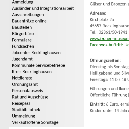
Anmeldung
Gläser und Bronzen 
Ausländer und Integrationsarbeit
Adresse:
Ausschreibungen
Kirchplatz 2a
Bauanträge online
45657 Recklinghaus
Baustellen
Tel.: 02361/50-1941
Bürgerbüro
www.ikonen-museu
Formulare
Facebook-Auftritt: 
Fundsachen
Jobcenter Recklinghausen
Jugendamt
Öffnungszeiten:
Kommunale Servicebetriebe
Dienstag bis Sonntag
Kreis Recklinghausen
Heiligabend und Silve
Notdienste
Feiertags: 11 bis 18 
Ordnungsamt
Führungen und Ikone
Personalausweis
Öffentliche Führung
Rat und Ausschüsse
Reisepass
Eintritt:
6 Euro, ermä
Stadtbibliothek
Kinder unter 14 Jahre
Ummeldung
Verkaufsoffene Sonntage