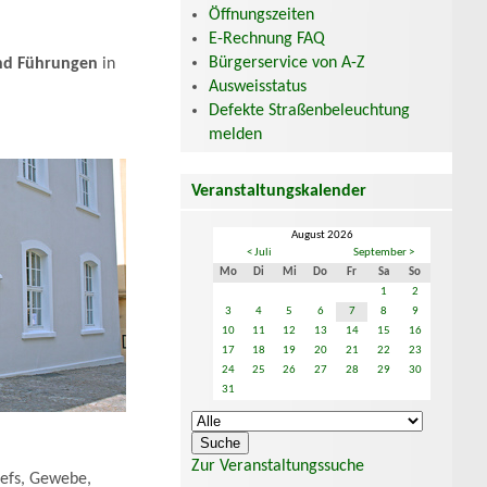
Öffnungszeiten
E-Rechnung FAQ
Bürgerservice von A-Z
nd Führungen
in
Ausweisstatus
Defekte Straßenbeleuchtung
melden
Veranstaltungskalender
August 2026
< Juli
September >
Mo
Di
Mi
Do
Fr
Sa
So
1
2
3
4
5
6
7
8
9
10
11
12
13
14
15
16
17
18
19
20
21
22
23
24
25
26
27
28
29
30
31
Zur Veranstaltungssuche
iefs, Gewebe,