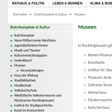
RATHAUS & POLITIK
LEBEN & WOHNEN
KLIMA & MOB
Startseite
>>
Ruhrfestspiele & Kultur
>>
Museen
Museen
Ruhrfestspiele & Kultur
Ruhrfestspiele
Neue Philharmonie Westfalen
Jugendsinfonieorchester
In Recklinghausen gi
Musik und Theater
Ikonen-Museu
Kulturentwicklungsplan
Gedenkbuch
Kunsthalle
Museen
Institut für St
Veranstaltungen
Haus der Bildung
Museum Jerke
Stadtbibliothek
Zeitreise Stro
Musikschule
Volkshochschule
Atelierhaus
Westfälische Volkssternwarte und
Fördermaschi
Planetarium Recklinghausen
Institut für Stadtgeschichte
Kutscherhaus
Kunst im Kreisverkehr