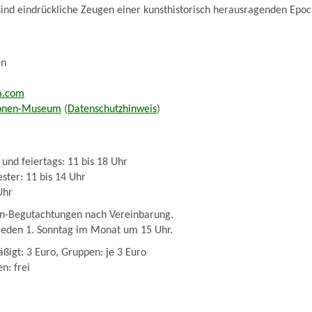
sind eindrückliche Zeugen einer kunsthistorisch herausragenden Epo
en
m.com
Ikonen-Museum
(
Datenschutzhinweis
)
 und feiertags: 11 bis 18 Uhr
ster: 11 bis 14 Uhr
Uhr
n-Begutachtungen nach Vereinbarung.
 jeden 1. Sonntag im Monat um 15 Uhr.
ßigt: 3 Euro, Gruppen: je 3 Euro
n: frei