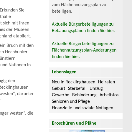
zum Flächennutzungsplan zu
 Erkunden Sie
beteiligen.
thalle
t sich mit ihren
Aktuelle Bürgerbeteiligungen zu
ines der Museen
Bebauungsplänen finden Sie hier.
chland etabliert.
Aktuelle Bürgerbeteiligungen zu
ein Bruch mit den
Flächennutzungsplan-Änderungen
gen Hochbunker
finden Sie hier.
ünstlern
 und Nationen in
Lebenslagen
ngig den
Neu in Recklinghausen
Heiraten
Recklinghausen
Geburt
Sterbefall
Umzug
 westen“, darunter
Gewerbe
Behinderung
Arbeitslos
r
Senioren und Pflege
Finanzielle und soziale Notlagen
nger westen“, die
Broschüren und Pläne