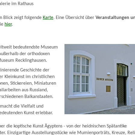
lerie im Rathaus
 Blick zeigt folgende
Karte
. Eine Übersicht über
Veranstaltungen
u
Sie
hier
.
eltweit bedeutendste Museum
 außerhalb der orthodoxen
Museum Recklinghausen.
zinierende Geschichte der
r Kleinkunst im christlichen
onen, Stickereien, Miniaturen
llarbeiten aus Russland,
rschiedenen Balkanstaaten.
acht die Vielfalt und
edeutenden Kunst erlebbar.
er die koptische Kunst Ägyptens - von der heidnischen Spätantike
alter. Einzigartige Ausstellungsstücke wie Mumienporträts, Kreuze, Rel