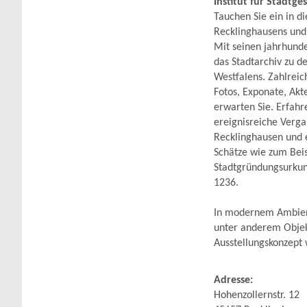
Institut für Stadtge
Tauchen Sie ein in d
Recklinghausens und
Mit seinen jahrhund
das Stadtarchiv zu d
Westfalens. Zahlreic
Fotos, Exponate, Akt
erwarten Sie. Erfahr
ereignisreiche Verga
Recklinghausen und e
Schätze wie zum Beis
Stadtgründungsurkun
1236.
In modernem Ambient
unter anderem Objek
Ausstellungskonzept 
Adresse:
Hohenzollernstr. 12