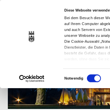
Diese Webseite verwende
Bei dem Besuch dieser Web
auf Ihrem Computer abgele
und auch Servern von Exte
unserer Webseite zu analy
Die Cookie-Auswahl „Notwe
Dienstleister, die Daten 
besteht die Gefahr, dass
werden, ohne dass Sie sic
Cookies genau gesetzt wer
Sie dies verhindern können
Einwilligungsauswahl
Datenschutzerklärung
en
Notwendig
jederzeit mit Wirkung für 