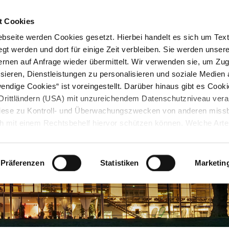
STARTSEITE
KONTAKT
STADTPLAN
PRESSE
KARRIERE
ÜBERSICH
t Cookies
seite werden Cookies gesetzt. Hierbei handelt es sich um Textd
gt werden und dort für einige Zeit verbleiben. Sie werden unse
rnen auf Anfrage wieder übermittelt. Wir verwenden sie, um Zugr
sieren, Dienstleistungen zu personalisieren und soziale Medien 
ndige Cookies“ ist voreingestellt. Darüber hinaus gibt es Cook
in Drittländern (USA) mit unzureichendem Datenschutzniveau vera
 diese zu Kontroll- und Überwachungszwecken von anderen miss
h mit einem Rechtsbehelf hiervor schützen können. Welche Art
den, wie lang sie gespeichert werden, von wem sie gesetzt wu
, können Sie unter „Details anzeigen“ erfahren oder der
tnehmen. Die von Ihnen getroffene Auswahl der gewünschten C
Präferenzen
Statistiken
Marketin
die Zukunft angepasst oder
widerrufen
werden.