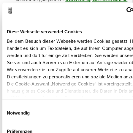
помічниць доступні тут:
www.recklinghausen.de/ukraine
Допомога проти насильства над жінками та дітьми, а
також вагітним жінкам, які потребують допомоги.
Diese Webseite verwendet Cookies
Bei dem Besuch dieser Webseite werden Cookies gesetzt. H
handelt es sich um Textdateien, die auf Ihrem Computer abge
werden und dort für einige Zeit verbleiben. Sie werden unse
Server und auch Servern von Externen auf Anfrage wieder üb
Wir verwenden sie, um Zugriffe auf unserer Webseite zu anal
Dienstleistungen zu personalisieren und soziale Medien anzu
Die Cookie-Auswahl „Notwendige Cookies“ ist voreingestellt
hinaus gibt es Cookies und Dienstleister, die Daten in Drittlä
(USA) mit unzureichendem Datenschutzniveau verarbeiten. 
besteht die Gefahr, dass diese zu Kontroll- und
Einwilligungsauswahl
Last update: April 19, 2022
Überwachungszwecken von anderen missbraucht werden, o
Notwendig
Sie sich mit einem Rechtsbehelf hiervor schützen können. 
Arten von Cookies genau gesetzt werden, wie lang sie gespe
Präferenzen