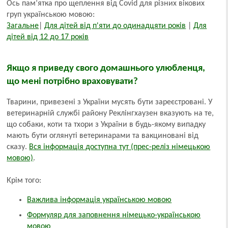
Ось пам’ятка про щеплення від Covid для різних вікових
груп українською мовою:
Загальне
|
Для дітей від п'яти до одинадцяти років
|
Для
дітей від 12 до 17 років
Якщо я приведу свого домашнього улюбленця,
що мені потрібно враховувати?
Тварини, привезені з України мусять бути зареєстровані. У
ветеринарній службі району Реклінгхаузен вказують на те,
що собаки, коти та тхори з України в будь-якому випадку
мають бути оглянуті ветеринарами та вакциновані від
сказу.
Вся інформація доступна тут (прес-реліз німецькою
мовою)
.
Крім того:
Важлива інформація українською мовою
Формуляр для заповнення німецько-українською
мовою