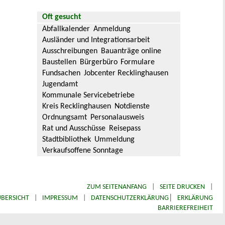
Oft gesucht
Abfallkalender
Anmeldung
Ausländer und Integrationsarbeit
Ausschreibungen
Bauanträge online
Baustellen
Bürgerbüro
Formulare
Fundsachen
Jobcenter Recklinghausen
Jugendamt
Kommunale Servicebetriebe
Kreis Recklinghausen
Notdienste
Ordnungsamt
Personalausweis
Rat und Ausschüsse
Reisepass
Stadtbibliothek
Ummeldung
Verkaufsoffene Sonntage
ZUM SEITENANFANG
|
SEITE DRUCKEN
|
|
BERSICHT
|
IMPRESSUM
|
DATENSCHUTZERKLÄRUNG
ERKLÄRUNG
BARRIEREFREIHEIT