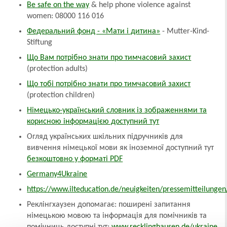
Be safe on the way
& help phone violence against
women: 08000 116 016
Федеральний фонд - «Мати і дитина»
- Mutter-Kind-
Stiftung
Що Вам потрібно знати про тимчасовий захист
(protection adults)
Що тобі потрібно знати про тимчасовий захист
(protection children)
Німецько-український словник із зображеннями та
корисною інформацією доступний тут
Огляд українських шкільних підручників для
вивчення німецької мови як іноземної доступний тут
безкоштовно у форматі PDF
Germany4Ukraine
https://www.ilteducation.de/neuigkeiten/pressemitteilungen
Реклінгхаузен допомагає: поширені запитання
німецькою мовою та інформація для помічників та