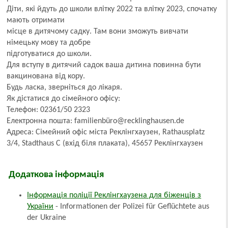
Діти, які йдуть до школи влітку 2022 та влітку 2023, спочатку
мають отримати
місце в дитячому садку. Там вони зможуть вивчати
німецьку мову та добре
підготуватися до школи.
Для вступу в дитячий садок ваша дитина повинна бути
вакцинована від кору.
Будь ласка, зверніться до лікаря.
Як дістатися до сімейного офісу:
Телефон: 02361/50 2323
Електронна пошта: familienbüro@recklinghausen.de
Адреса: Сімейний офіс міста Реклінгхаузен, Rathausplatz
3/4, Stadthaus C (вхід біля плаката), 45657 Реклінгхаузен
Додаткова інформація
Інформація поліції Реклінгхаузена для біженців з
України
- Informationen der Polizei für Geflüchtete aus
der Ukraine