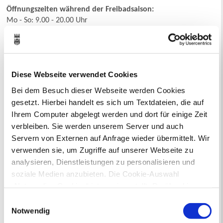
Öffnungszeiten während der Freibadsaison:
Mo - So: 9.00 - 20.00 Uhr
Bitte beachten Sie auch
"Aktuelles"
.
Eintrittspreise (Hallenbad Herner Straße, Südbad, Mollbeck)
Diese Webseite verwendet Cookies
Einzelkarte Erwachsene: 3,50 Euro
Bei dem Besuch dieser Webseite werden Cookies
Einzelkarte Kinder/Jugendliche (bis einschl. 15 Jahre): 2,00 Euro
gesetzt. Hierbei handelt es sich um Textdateien, die auf
Zehnerkarte Erwachsene: 29,00 Euro
Zehnerkarte Kinder/Jugendliche (bis einschl. 15 Jahre): 15,00
Ihrem Computer abgelegt werden und dort für einige Zeit
Euro
verbleiben. Sie werden unserem Server und auch
Weitere Karten siehe
Preisliste
(PDF).
Servern von Externen auf Anfrage wieder übermittelt. Wir
verwenden sie, um Zugriffe auf unserer Webseite zu
Eintrittspreise (Naturfreibad Suderwich)
analysieren, Dienstleistungen zu personalisieren und
Einzelkarte Erwachsene: 3,20 Euro
Einzelkarte Kinder/Jugendliche (bis einschl. 15 Jahre): 1,80 Euro
soziale Medien anzubieten. Die Cookie-Auswahl
Zehnerkarte Erwachsene: 25,00 Euro
„Notwendige Cookies“ ist voreingestellt. Darüber hinaus
Zehnerkarte Kinder/Jugendliche (bis einschl. 15 Jahre): 13,50
gibt es Cookies und Dienstleister, die Daten in
Einwilligungsauswahl
Euro
Drittländern (USA) mit unzureichendem
Notwendig
Weitere Preise siehe
Preisliste
(PDF).
Datenschutzniveau verarbeiten. Es besteht die Gefahr,