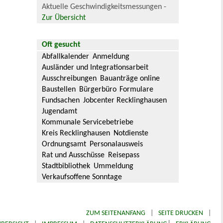
Aktuelle Geschwindigkeitsmessungen -
Zur Übersicht
Oft gesucht
Abfallkalender
Anmeldung
Ausländer und Integrationsarbeit
Ausschreibungen
Bauanträge online
Baustellen
Bürgerbüro
Formulare
Fundsachen
Jobcenter Recklinghausen
Jugendamt
Kommunale Servicebetriebe
Kreis Recklinghausen
Notdienste
Ordnungsamt
Personalausweis
Rat und Ausschüsse
Reisepass
Stadtbibliothek
Ummeldung
Verkaufsoffene Sonntage
ZUM SEITENANFANG
|
SEITE DRUCKEN
|