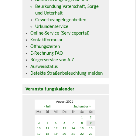
Ausländerangelegenheiten
Beurkundung Vaterschaft, Sorge
und Unterhalt
Gewerbeangelegenheiten
Urkundenservice
Online-Service (Serviceportal)
Kontaktformular
Öffnungszeiten
E-Rechnung FAQ
Bürgerservice von A-Z
Ausweisstatus
Defekte Straßenbeleuchtung melden
Veranstaltungskalender
August 2026
< Juli
September >
Mo
Di
Mi
Do
Fr
Sa
So
1
2
3
4
5
6
7
8
9
10
11
12
13
14
15
16
17
18
19
20
21
22
23