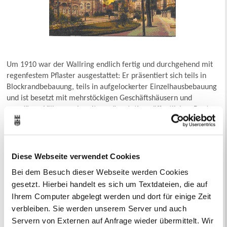
Um 1910 war der Wallring endlich fertig und durchgehend mit
regenfestem Pflaster ausgestattet: Er präsentiert sich teils in
Blockrandbebauung, teils in aufgelockerter Einzelhausbebauung
und ist besetzt mit mehrstöckigen Geschäftshäusern und
mondänen Villen sowie mit repräsentativen öffentlichen Bauten
(Landratsamt, Feuerwache, Sparkasse, Bankhaus, Rathaus). Des
Weiteren war er abwechslungsreich bepflanzt mit Ulmen
(Grafenwall, Königswall), Linden (Kurfürstenwall, Herzogswall),
Ahorn ((Herzogswall) sowie Kastanien und Platanen
Diese Webseite verwendet Cookies
(Kaiserwall). Damit schenkte sich Recklinghausen eine
Bei dem Besuch dieser Webseite werden Cookies
Großstadtarchitektur, die höchsten urbanen Standards der
gesetzt. Hierbei handelt es sich um Textdateien, die auf
Wilhelminischen Epoche Genüge leistete. Um 1910 entstand
Ihrem Computer abgelegt werden und dort für einige Zeit
eine Fülle von Bildmotiven für Postkartenansichten im
verbleiben. Sie werden unserem Server und auch
Farbdruck; am schmucklosesten und am wenigsten beachtet
Servern von Externen auf Anfrage wieder übermittelt. Wir
blieb der Grafenwall, doch die schönsten Perspektiven bot der