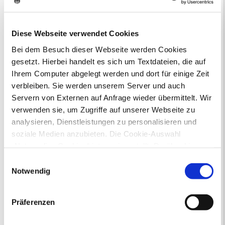
Online-Terminvergabe
Ausländerangelegenheiten
Beurkundung Vaterschaft, Sorge
Diese Webseite verwendet Cookies
und Unterhalt
Bei dem Besuch dieser Webseite werden Cookies
Gewerbeangelegenheiten
gesetzt. Hierbei handelt es sich um Textdateien, die auf
Urkundenservice
Ihrem Computer abgelegt werden und dort für einige Zeit
Online-Service (Serviceportal)
verbleiben. Sie werden unserem Server und auch
Kontaktformular
Servern von Externen auf Anfrage wieder übermittelt. Wir
Öffnungszeiten
E-Rechnung FAQ
verwenden sie, um Zugriffe auf unserer Webseite zu
Bürgerservice von A-Z
analysieren, Dienstleistungen zu personalisieren und
Ausweisstatus
soziale Medien anzubieten. Die Cookie-Auswahl
Defekte Straßenbeleuchtung melden
„Notwendige Cookies“ ist voreingestellt. Darüber hinaus
gibt es Cookies und Dienstleister, die Daten in
Einwilligungsauswahl
Veranstaltungskalender
Drittländern (USA) mit unzureichendem
Notwendig
Datenschutzniveau verarbeiten. Es besteht die Gefahr,
August 2026
dass diese zu Kontroll- und Überwachungszwecken von
< Juli
September >
Präferenzen
anderen missbraucht werden, ohne dass Sie sich mit
Mo
Di
Mi
Do
Fr
Sa
So
1
2
einem Rechtsbehelf hiervor schützen können. Welche
3
4
5
6
7
8
9