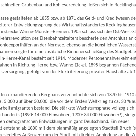
chinellen Grubenbau und Kohleveredelung ließen sich in Recklingha
kasse gestalteten ab 1855 bzw. ab 1871 das Geld- und Kreditwesen d
weiterer Entwicklungssprung des Wirtschaftsstandortes Recklinghaus
ahnstrecke Wanne-Münster-Bremen. 1905 schloss sich die Ost-West-
rkehrsrevolution des Eisenbahnzeitalters bescherte den Anschluss an
ohleexporthäfen an der Nordsee, ebenso an die künstlichen Wasserst
ahnen sorgte für eine zusätzliche Binnenerschließung des Stadtgebie
n-Herne-Kanal besteht seit 1914. Moderner Personennahverkehr entw
ahnen in Richtung Herne bzw. Wanne-Eickel. 1895 begannen flächen
sversorgung, gefolgt von der Elektrifizierung privater Haushalte ab 
en expandierenden Bergbaus verzehnfachte sich von 1870 bis 1910 
. 5.000 auf über 50.000, die vor dem Ersten Weltkrieg zu ca. 30 % a
rbeitsmigranten bestand. Die stärkste Wachstumsphase vollzog sich 
hrhunderts (1890: 14.000 Einwohner, 1900: 34.000 Einwohner!), sie g
ten demografischen Entwicklungen in ganz Deutschland. Ein neuer
 entstand ab 1880 mit dem planmäßig angelegten Stadtteil Bruch (se
 besiedeltes Außenzentrum der Stadt mit direkter Anbindung an die 