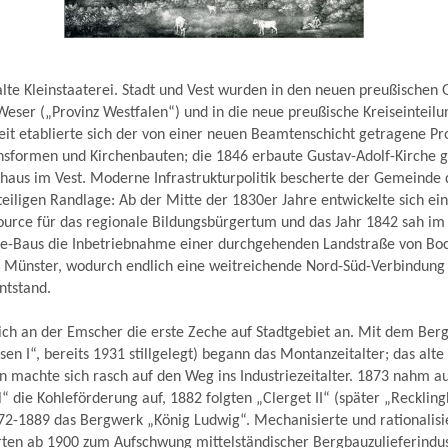
lte Kleinstaaterei. Stadt und Vest wurden in den neuen preußischen
eser („Provinz Westfalen“) und in die neue preußische Kreiseinteilu
Zeit etablierte sich der von einer neuen Beamtenschicht getragene Pr
sformen und Kirchenbauten; die 1846 erbaute Gustav-Adolf-Kirche gil
shaus im Vest. Moderne Infrastrukturpolitik bescherte der Gemeinde
hteiligen Randlage: Ab der Mitte der 1830er Jahre entwickelte sich ei
urce für das regionale Bildungsbürgertum und das Jahr 1842 sah im
e-Baus die Inbetriebnahme einer durchgehenden Landstraße von B
 Münster, wodurch endlich eine weitreichende Nord-Süd-Verbindung
ntstand.
ich an der Emscher die erste Zeche auf Stadtgebiet an. Mit dem Ber
en I“, bereits 1931 stillgelegt) begann das Montanzeitalter; das alte
n machte sich rasch auf den Weg ins Industriezeitalter. 1873 nahm 
 die Kohleförderung auf, 1882 folgten „Clerget II“ (später „Recklingh
2-1889 das Bergwerk „König Ludwig“. Mechanisierte und rationalisi
ten ab 1900 zum Aufschwung mittelständischer Bergbauzulieferindus