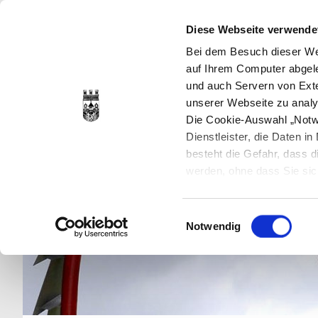
Diese Webseite verwende
Bei dem Besuch dieser Web
auf Ihrem Computer abgele
und auch Servern von Exte
unserer Webseite zu analy
Die Cookie-Auswahl „Notwe
Dienstleister, die Daten 
besteht die Gefahr, dass
werden, ohne dass Sie sic
Cookies genau gesetzt wer
Sie dies verhindern können
Einwilligungsauswahl
Datenschutzerklärung
en
Notwendig
jederzeit mit Wirkung für 