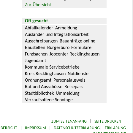
Zur Übersicht
Oft gesucht
Abfallkalender
Anmeldung
Ausländer und Integrationsarbeit
Ausschreibungen
Bauanträge online
Baustellen
Bürgerbüro
Formulare
Fundsachen
Jobcenter Recklinghausen
Jugendamt
Kommunale Servicebetriebe
Kreis Recklinghausen
Notdienste
Ordnungsamt
Personalausweis
Rat und Ausschüsse
Reisepass
Stadtbibliothek
Ummeldung
Verkaufsoffene Sonntage
ZUM SEITENANFANG
|
SEITE DRUCKEN
|
|
BERSICHT
|
IMPRESSUM
|
DATENSCHUTZERKLÄRUNG
ERKLÄRUNG