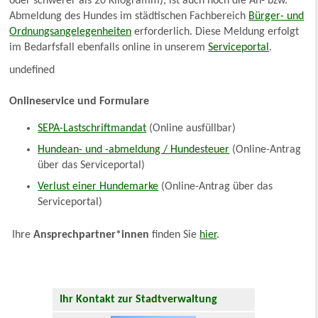
oder schwerer als 20 Kilogramm), ist auch noch die An- bzw.
Abmeldung des Hundes im städtischen Fachbereich
Bürger- und
Ordnungsangelegenheiten
erforderlich. Diese Meldung erfolgt
im Bedarfsfall ebenfalls online in unserem
Serviceportal
.
undefined
Onlineservice und Formulare
SEPA-Lastschriftmandat
(Online ausfüllbar)
Hundean- und -abmeldung / Hundesteuer
(Online-Antrag
über das Serviceportal)
Verlust einer Hundemarke
(Online-Antrag über das
Serviceportal)
Ihre
Ansprechpartner*innen
finden Sie
hier
.
Ihr Kontakt zur Stadtverwaltung