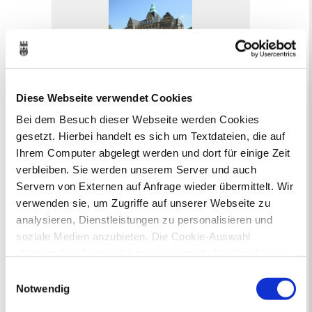
Online-Terminvergabe
Diese Webseite verwendet Cookies
Ausländerangelegenheiten
Bei dem Besuch dieser Webseite werden Cookies
Beurkundung Vaterschaft, Sorge
gesetzt. Hierbei handelt es sich um Textdateien, die auf
und Unterhalt
Ihrem Computer abgelegt werden und dort für einige Zeit
Gewerbeangelegenheiten
verbleiben. Sie werden unserem Server und auch
Urkundenservice
Servern von Externen auf Anfrage wieder übermittelt. Wir
Online-Service (Serviceportal)
verwenden sie, um Zugriffe auf unserer Webseite zu
Kontaktformular
Öffnungszeiten
analysieren, Dienstleistungen zu personalisieren und
E-Rechnung FAQ
soziale Medien anzubieten. Die Cookie-Auswahl
Bürgerservice von A-Z
„Notwendige Cookies“ ist voreingestellt. Darüber hinaus
Ausweisstatus
gibt es Cookies und Dienstleister, die Daten in
Einwilligungsauswahl
Defekte Straßenbeleuchtung melden
Drittländern (USA) mit unzureichendem
Notwendig
Datenschutzniveau verarbeiten. Es besteht die Gefahr,